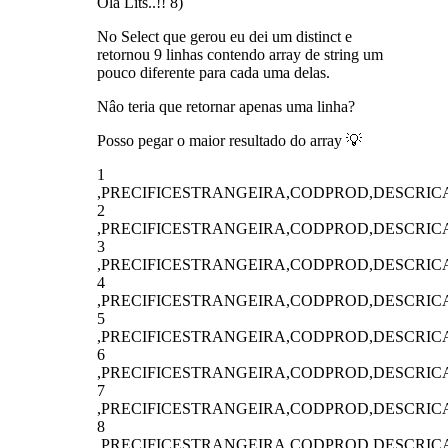
Olá Lits..!! 8)
No Select que gerou eu dei um distinct e
retornou 9 linhas contendo array de string um
pouco diferente para cada uma delas.
Nâo teria que retornar apenas uma linha?
Posso pegar o maior resultado do array 💡
1
,PRECIFICESTRANGEIRA,CODPROD,DESCRI
2
,PRECIFICESTRANGEIRA,CODPROD,DESCRI
3
,PRECIFICESTRANGEIRA,CODPROD,DESCRI
4
,PRECIFICESTRANGEIRA,CODPROD,DESCRI
5
,PRECIFICESTRANGEIRA,CODPROD,DESCRI
6
,PRECIFICESTRANGEIRA,CODPROD,DESCRI
7
,PRECIFICESTRANGEIRA,CODPROD,DESCRI
8
,PRECIFICESTRANGEIRA,CODPROD,DESCRI