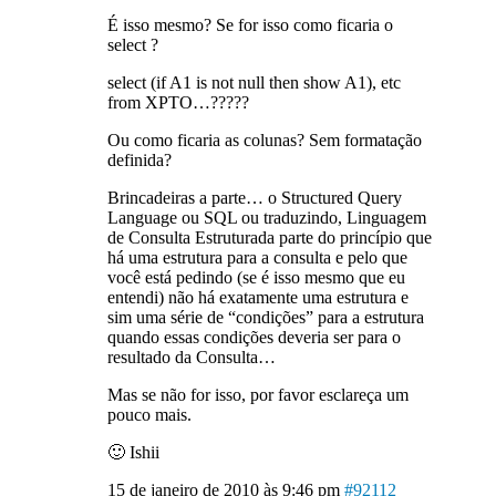
É isso mesmo? Se for isso como ficaria o
select ?
select (if A1 is not null then show A1), etc
from XPTO…?????
Ou como ficaria as colunas? Sem formatação
definida?
Brincadeiras a parte… o Structured Query
Language ou SQL ou traduzindo, Linguagem
de Consulta Estruturada parte do princípio que
há uma estrutura para a consulta e pelo que
você está pedindo (se é isso mesmo que eu
entendi) não há exatamente uma estrutura e
sim uma série de “condições” para a estrutura
quando essas condições deveria ser para o
resultado da Consulta…
Mas se não for isso, por favor esclareça um
pouco mais.
🙂 Ishii
15 de janeiro de 2010 às 9:46 pm
#92112