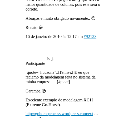
maior quantidade de colunas, pois este será o
correto.
Abraços e muito obrigado novamente.. 😉
Renato 😀
16 de janeiro de 2010 às 12:17 am
#92123
fsitja
Participante
[quote=”hudsona”:319hnvr2]E eu que
reclamo da modelagem feita no sistema da
minha empresa…..[/quote]
Caramba 😯
Excelente exemplo de modelagem XGH
(Extreme Go-Horse).
http://gohorseprocess.wordpress.com/ext
…