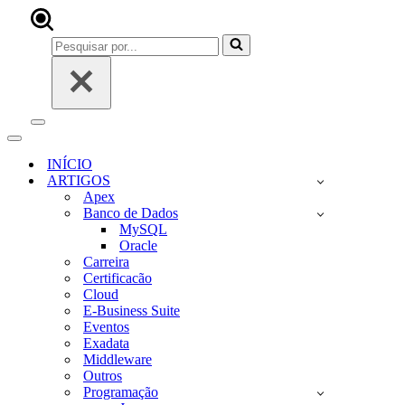
Pesquisar
por...
Menu
de
Menu
navegação
de
INÍCIO
navegação
ARTIGOS
Apex
Banco de Dados
MySQL
Oracle
Carreira
Certificacão
Cloud
E-Business Suite
Eventos
Exadata
Middleware
Outros
Programação