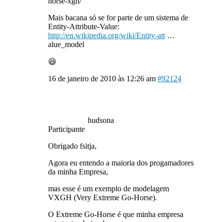
horse-xgh/
Mais bacana só se for parte de um sistema de
Entity-Attribute-Value:
http://en.wikipedia.org/wiki/Entity-att
…
alue_model
😆
16 de janeiro de 2010 às 12:26 am
#92124
hudsona
Participante
Obrigado fsitja,
Agora eu entendo a maioria dos progamadores
da minha Empresa,
mas esse é um exemplo de modelagem
VXGH (Very Extreme Go-Horse).
O Extreme Go-Horse é que minha empresa