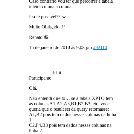
Caso contrário vou ter que percorrer a tabela
inteira coluna a coluna.
Isso é possível?? 💡
Muito Obrigado..!!
Renato 😀
15 de janeiro de 2010 às 9:08 pm
#92110
Ishii
Participante
Olá,
Não entendi direito… se a tabela XPTO tem
as colunas A1,A2,A3,B1,B2,B3, etc. você
queria que o result set da query retornasse:
A1,B2 pois tem dados nessas colunas na linha
1
C2,F4,B3 pois tem dados nessas colunas na
linha 2