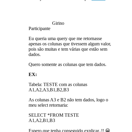
Girino
Participante
Eu queria uma query que me retornasse
apenas os colunas que tivessem algum valor,
pois são muitas e tem várias que estão sem
dados.
Quero somente as colunas que tem dados.
EX:
Tabela: TESTE com as colunas
A1,A2,A3,B1,B2,B3
As colunas A3 e B2 não tem dados, logo o
meu select retornaria:
SELECT *FROM TESTE
A1,A2,B1,B3
Espero que tenha conseguido explicar..!! 😀