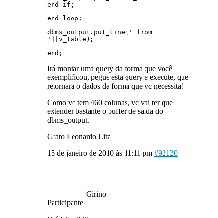
end if;
end loop;
dbms_output.put_line(' from
'||v_table);
end;
Irá montar uma query da forma que você
exemplificou, pegue esta query e execute, que
retornará o dados da forma que vc necessita!
Como vc tem 460 colunas, vc vai ter que
extender bastante o buffer de saida do
dbms_output.
Grato Leonardo Litz
15 de janeiro de 2010 às 11:11 pm
#92120
Girino
Participante