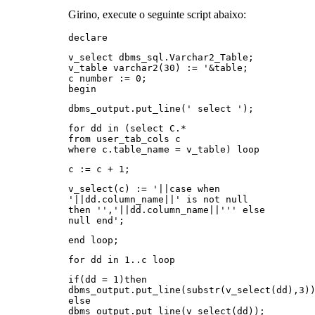
Girino, execute o seguinte script abaixo:
declare
v_select dbms_sql.Varchar2_Table;
v_table varchar2(30) := '&table;
c number := 0;
begin
dbms_output.put_line(' select ');
for dd in (select C.*
from user_tab_cols c
where c.table_name = v_table) loop
c := c + 1;
v_select(c) := '||case when
'||dd.column_name||' is not null
then '','||dd.column_name||''' else
null end';
end loop;
for dd in 1..c loop
if(dd = 1)then
dbms_output.put_line(substr(v_select(dd),3)
else
dbms_output.put_line(v_select(dd));