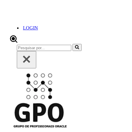
LOGIN
Pesquisar
por...