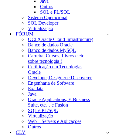
Java
Outros
SQL e PL/SQL
Sistema Operacional
SQL Developer
Virtualização
FÓRUM
OCI (Oracle Cloud Infrastructure)
Banco de dados Oracle
Banco de dados MySQL
Carreira, Cursos, Livros e etc…
sobre tecnologia !
Certificação em Tecnologias
Oracle
Developer,Designer e Discoverer
Engenharia de Software
Exadata
Java
Oracle Applications, E-Business
Suite, etc… e Fusion
SQL e PL/SQL
Virtualização
Web – Servers e Aplicações
Outros
CLV