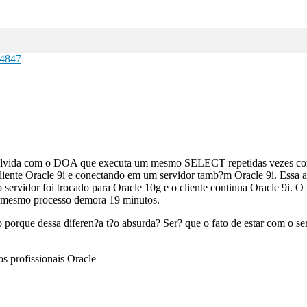
4847
olvida com o DOA que executa um mesmo SELECT repetidas vezes com 
ente Oracle 9i e conectando em um servidor tamb?m Oracle 9i. Essa a
o servidor foi trocado para Oracle 10g e o cliente continua Oracle 9i. 
 o mesmo processo demora 19 minutos.
orque dessa diferen?a t?o absurda? Ser? que o fato de estar com o ser
os profissionais Oracle