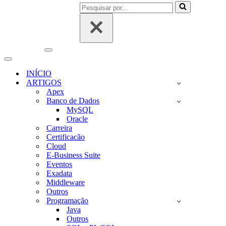
Pesquisar
por...
Menu
de
Menu
navegação
de
INÍCIO
navegação
ARTIGOS
Apex
Banco de Dados
MySQL
Oracle
Carreira
Certificacão
Cloud
E-Business Suite
Eventos
Exadata
Middleware
Outros
Programação
Java
Outros