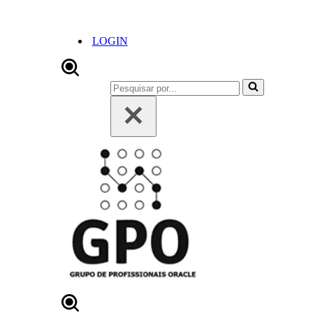
LOGIN
Pesquisar
por...