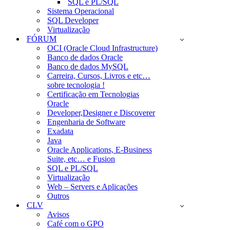
SQL e PL/SQL
Sistema Operacional
SQL Developer
Virtualização
FÓRUM
OCI (Oracle Cloud Infrastructure)
Banco de dados Oracle
Banco de dados MySQL
Carreira, Cursos, Livros e etc…
sobre tecnologia !
Certificação em Tecnologias
Oracle
Developer,Designer e Discoverer
Engenharia de Software
Exadata
Java
Oracle Applications, E-Business
Suite, etc… e Fusion
SQL e PL/SQL
Virtualização
Web – Servers e Aplicações
Outros
CLV
Avisos
Café com o GPO