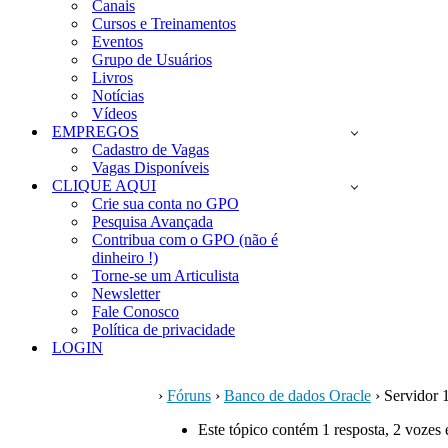
Canais
Cursos e Treinamentos
Eventos
Grupo de Usuários
Livros
Notícias
Vídeos
EMPREGOS
Cadastro de Vagas
Vagas Disponíveis
CLIQUE AQUI
Crie sua conta no GPO
Pesquisa Avançada
Contribua com o GPO (não é
dinheiro !)
Torne-se um Articulista
Newsletter
Fale Conosco
Política de privacidade
LOGIN
›
Fóruns
›
Banco de dados Oracle
›
Servidor 1
Este tópico contém 1 resposta, 2 vozes 