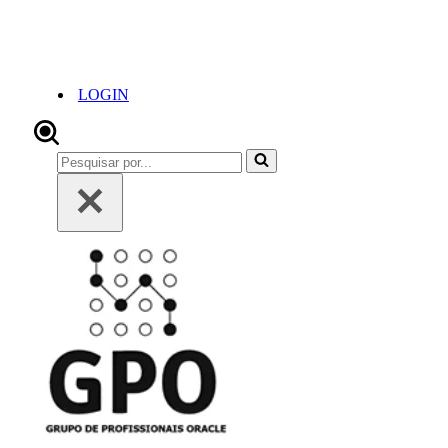
LOGIN
Pesquisar
por...