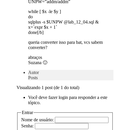
UNPW=”addm/addm”
while [ $x -le $y ]
do
sqlplus -s $UNPW @lab_12_04.sql &
x=`expr $x + 1`
done[/b]
queria converter isso para bat, vcs sabem
converter?
abraços
Suzana 🙂
Autor
Posts
Visualizando 1 post (de 1 do total)
Você deve fazer login para responder a este
tópico.
Entrar
Nome de usuário:
Senha: