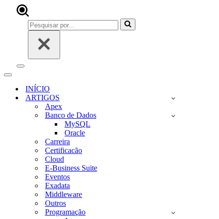
Pesquisar
por...
Menu
de
Menu
navegação
de
INÍCIO
navegação
ARTIGOS
Apex
Banco de Dados
MySQL
Oracle
Carreira
Certificacão
Cloud
E-Business Suite
Eventos
Exadata
Middleware
Outros
Programação