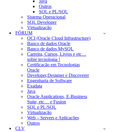
Java
Outros
SQL e PL/SQL
Sistema Operacional
SQL Developer
Virtualização
FÓRUM
OCI (Oracle Cloud Infrastructure)
Banco de dados Oracle
Banco de dados MySQL
Carreira, Cursos, Livros e etc…
sobre tecnologia !
Certificação em Tecnologias
Oracle
Developer,Designer e Discoverer
Engenharia de Software
Exadata
Java
Oracle Applications, E-Business
Suite, etc… e Fusion
SQL e PL/SQL
Virtualização
Web – Servers e Aplicações
Outros
CLV