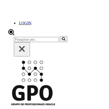
LOGIN
Pesquisar
por...