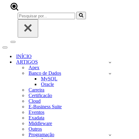
Pesquisar
por...
Menu
de
Menu
navegação
de
INÍCIO
navegação
ARTIGOS
Apex
Banco de Dados
MySQL
Oracle
Carreira
Certificacão
Cloud
E-Business Suite
Eventos
Exadata
Middleware
Outros
Programação