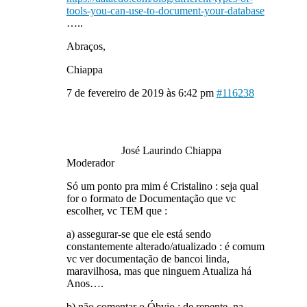
tools-you-can-use-to-document-your-database
…..
Abraços,
Chiappa
7 de fevereiro de 2019 às 6:42 pm
#116238
José Laurindo Chiappa
Moderador
Só um ponto pra mim é Cristalino : seja qual
for o formato de Documentação que vc
escolher, vc TEM que :
a) assegurar-se que ele está sendo
constantemente alterado/atualizado : é comum
vc ver documentação de bancoi linda,
maravilhosa, mas que ninguem Atualiza há
Anos….
b) não comentar o Óbvio : de repente, na