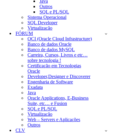
Java
Outros
SQL e PL/SQL
Sistema Operacional
SQL Developer
Virtualização
FÓRUM
OCI (Oracle Cloud Infrastructure)
Banco de dados Oracle
Banco de dados MySQL
Carreira, Cursos, Livros e etc…
sobre tecnologia !
Certificação em Tecnologias
Oracle
Developer,Designer e Discoverer
Engenharia de Software
Exadata
Java
Oracle Applications, E-Business
Suite, etc… e Fusion
SQL e PL/SQL
Virtualização
Web – Servers e Aplicações
Outros
CLV