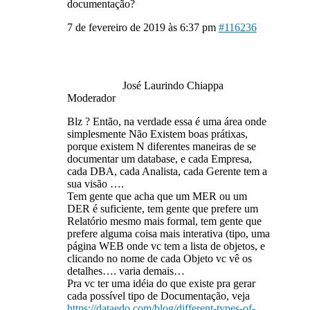
documentação?
7 de fevereiro de 2019 às 6:37 pm
#116236
José Laurindo Chiappa
Moderador
Blz ? Então, na verdade essa é uma área onde
simplesmente Não Existem boas prátixas,
porque existem N diferentes maneiras de se
documentar um database, e cada Empresa,
cada DBA, cada Analista, cada Gerente tem a
sua visão ….
Tem gente que acha que um MER ou um
DER é suficiente, tem gente que prefere um
Relatório mesmo mais formal, tem gente que
prefere alguma coisa mais interativa (tipo, uma
página WEB onde vc tem a lista de objetos, e
clicando no nome de cada Objeto vc vê os
detalhes…. varia demais…
Pra vc ter uma idéia do que existe pra gerar
cada possível tipo de Documentação, veja
https://dataedo.com/blog/different-types-of-