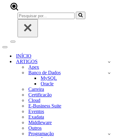
Pesquisar
por...
Menu
de
Menu
navegação
de
INÍCIO
navegação
ARTIGOS
Apex
Banco de Dados
MySQL
Oracle
Carreira
Certificacão
Cloud
E-Business Suite
Eventos
Exadata
Middleware
Outros
Programação