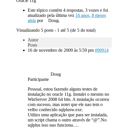
Oracle 11g
Este tópico contém 4 respostas, 3 vozes e foi
atualizado pela última vez
16 anos, 8 meses
atrás
por
Doug.
Visualizando 5 posts - 1 até 5 (de 5 do total)
Autor
Posts
16 de novembro de 2009 às 5:59 pm
#90914
Doug
Participante
Pessoal, estou fazendo alguns testes de
instalação no oracle 11g. Instalei o mesmo no
WinServer 2008 64 bits. A instalação ocorreu
com sucesso, mas notei que ele nao tem o
velho conhecido sqlplusw.exe.
Utilizo uma aplicação que para ser instalada,
um script chama o outro através de “@”.No
sqlplus isso nao funciona….