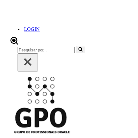
LOGIN
Pesquisar
por...