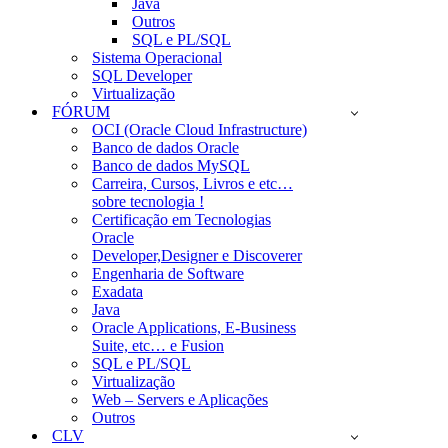
Java
Outros
SQL e PL/SQL
Sistema Operacional
SQL Developer
Virtualização
FÓRUM
OCI (Oracle Cloud Infrastructure)
Banco de dados Oracle
Banco de dados MySQL
Carreira, Cursos, Livros e etc…
sobre tecnologia !
Certificação em Tecnologias
Oracle
Developer,Designer e Discoverer
Engenharia de Software
Exadata
Java
Oracle Applications, E-Business
Suite, etc… e Fusion
SQL e PL/SQL
Virtualização
Web – Servers e Aplicações
Outros
CLV