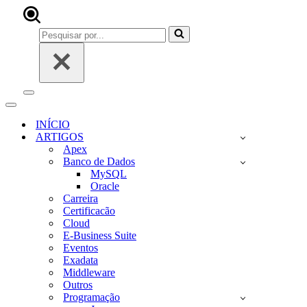
Pesquisar
por...
Menu
de
Menu
navegação
de
INÍCIO
navegação
ARTIGOS
Apex
Banco de Dados
MySQL
Oracle
Carreira
Certificacão
Cloud
E-Business Suite
Eventos
Exadata
Middleware
Outros
Programação