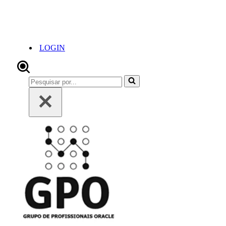
LOGIN
Pesquisar
por...