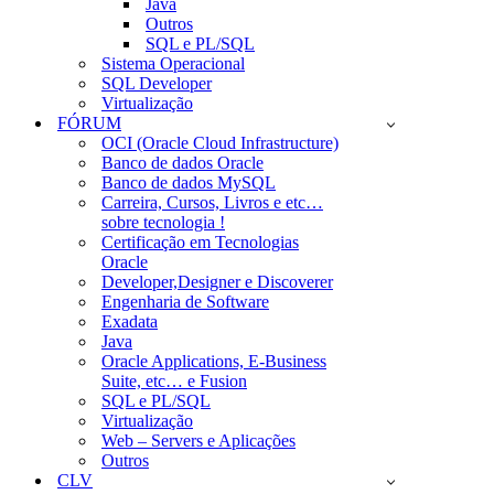
Java
Outros
SQL e PL/SQL
Sistema Operacional
SQL Developer
Virtualização
FÓRUM
OCI (Oracle Cloud Infrastructure)
Banco de dados Oracle
Banco de dados MySQL
Carreira, Cursos, Livros e etc…
sobre tecnologia !
Certificação em Tecnologias
Oracle
Developer,Designer e Discoverer
Engenharia de Software
Exadata
Java
Oracle Applications, E-Business
Suite, etc… e Fusion
SQL e PL/SQL
Virtualização
Web – Servers e Aplicações
Outros
CLV