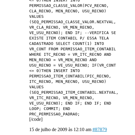
<= 0)THEN INSERT INTO
PERMISSAO_CLASSE_VALOR(PCV_RECNO,
CLA_RECNO, MEN_RECNO, USU_RECNO)
VALUES
(SEQ_PERMISSAO_CLASSE_VALOR.NEXTVAL,
VR_CLA_RECNO, VR_MEN_RECNO,
VE_USU_RECNO); END IF; --VERIFICA SE
EXISTE ITEM CONTABIL P/ ESSA TELA
CADASTRADO SELECT COUNT(1) INTO
VR_CONT FROM PERMISSAO_ITEM_CONTABIL
WHERE ITC_RECNO = VR_ITC_RECNO AND
MEN_RECNO = VR_MEN_RECNO AND
USU_RECNO = VE_USU_RECNO; IF(VR_CONT
<= 0)THEN INSERT INTO
PERMISSAO_ITEM_CONTABIL(PIC_RECNO,
ITC_RECNO, MEN_RECNO, USU_RECNO)
VALUES
(SEQ_PERMISSAO_ITEM_CONTABIL.NEXTVAL,
VR_ITC_RECNO, VR_MEN_RECNO,
VE_USU_RECNO); END IF; END IF; END
LOOP; COMMIT; END
PRC_PERMISSAO_PADRAO;
[/code]
15 de julho de 2009 às 12:10 am
#87879