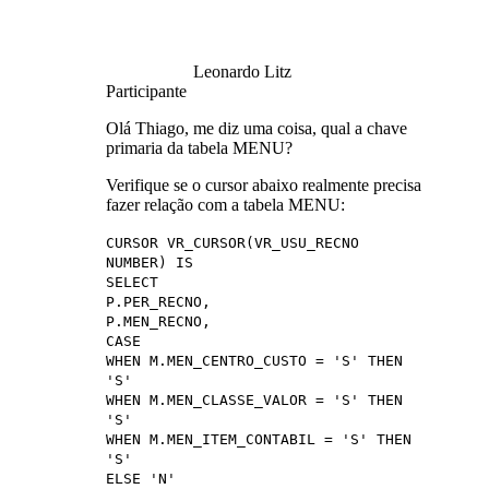
Leonardo Litz
Participante
Olá Thiago, me diz uma coisa, qual a chave
primaria da tabela MENU?
Verifique se o cursor abaixo realmente precisa
fazer relação com a tabela MENU:
CURSOR VR_CURSOR(VR_USU_RECNO
NUMBER) IS
SELECT
P.PER_RECNO,
P.MEN_RECNO,
CASE
WHEN M.MEN_CENTRO_CUSTO = 'S' THEN
'S'
WHEN M.MEN_CLASSE_VALOR = 'S' THEN
'S'
WHEN M.MEN_ITEM_CONTABIL = 'S' THEN
'S'
ELSE 'N'