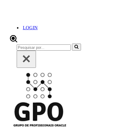
LOGIN
Pesquisar
por...