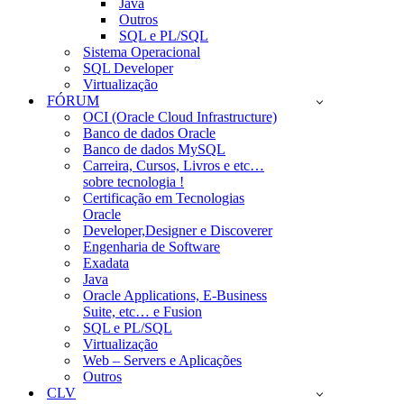
Java
Outros
SQL e PL/SQL
Sistema Operacional
SQL Developer
Virtualização
FÓRUM
OCI (Oracle Cloud Infrastructure)
Banco de dados Oracle
Banco de dados MySQL
Carreira, Cursos, Livros e etc…
sobre tecnologia !
Certificação em Tecnologias
Oracle
Developer,Designer e Discoverer
Engenharia de Software
Exadata
Java
Oracle Applications, E-Business
Suite, etc… e Fusion
SQL e PL/SQL
Virtualização
Web – Servers e Aplicações
Outros
CLV