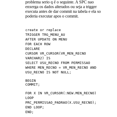
problema serio q é o seguinte. A SPC nao
enxerga os dados alterados ou seja a trigger
executa antes de dar commit na tabela e ela so
poderia executar apos o commit.
create or replace
TRIGGER TRG_MENU_AU
AFTER UPDATE ON MENU
FOR EACH ROW
DECLARE
CURSOR VR_CURSOR(VR_MEN_RECNO
VARCHAR2) IS
SELECT USU_RECNO FROM PERMISSAO
WHERE MEN_RECNO = VR_MEN_RECNO AND
USU_RECNO IS NOT NULL;
BEGIN
COMMIT;
FOR X IN VR_CURSOR(:NEW.MEN_RECNO)
LOOP
PRC_PERMISSAO_PADRAO(X.USU_RECNO);
END LOOP;
END;