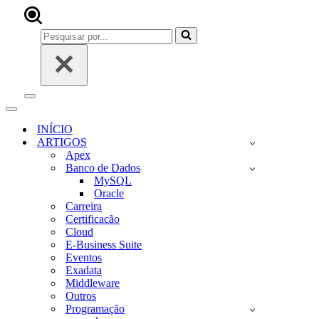
Pesquisar
por...
Menu
de
Menu
navegação
de
INÍCIO
navegação
ARTIGOS
Apex
Banco de Dados
MySQL
Oracle
Carreira
Certificacão
Cloud
E-Business Suite
Eventos
Exadata
Middleware
Outros
Programação