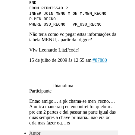
END
FROM PERMISSAO P
INNER JOIN MENU M ON M.MEN_RECNO =
P.MEN_RECNO
WHERE USU_RECNO = VR_USU_RECNO
Não teria como vc pegar estas informações da
tabela MENU, apartir da trigger?
Vlw Leonardo Litz[/code]
15 de julho de 2009 às 12:55 am
#87880
thianolima
Participante
Entao amigo… a pk chama-se men_recno….
A unica maneira q eu encontrei foi quebrar a
prc em 2 partes e dai passar na parte igual das
duas sempres a chave primaria.. nao era oq
qria mas fazer oq…rs
Autor