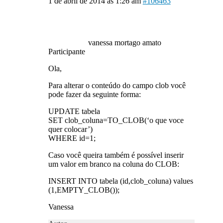
1 de abril de 2014 às 1:26 am
#106463
vanessa mortago amato
Participante
Ola,
Para alterar o conteúdo do campo clob você
pode fazer da seguinte forma:
UPDATE tabela
SET clob_coluna=TO_CLOB(‘o que voce
quer colocar’)
WHERE id=1;
Caso você queira também é possível inserir
um valor em branco na coluna do CLOB:
INSERT INTO tabela (id,clob_coluna) values
(1,EMPTY_CLOB());
Vanessa