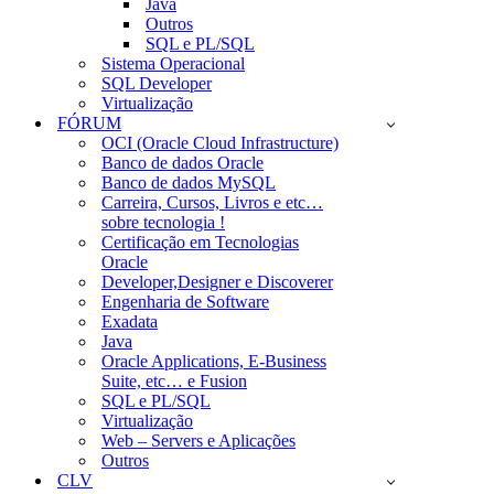
Java
Outros
SQL e PL/SQL
Sistema Operacional
SQL Developer
Virtualização
FÓRUM
OCI (Oracle Cloud Infrastructure)
Banco de dados Oracle
Banco de dados MySQL
Carreira, Cursos, Livros e etc…
sobre tecnologia !
Certificação em Tecnologias
Oracle
Developer,Designer e Discoverer
Engenharia de Software
Exadata
Java
Oracle Applications, E-Business
Suite, etc… e Fusion
SQL e PL/SQL
Virtualização
Web – Servers e Aplicações
Outros
CLV