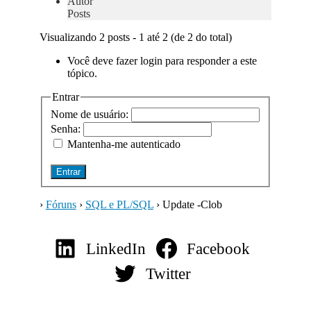
Autor
Posts
Visualizando 2 posts - 1 até 2 (de 2 do total)
Você deve fazer login para responder a este
tópico.
Entrar
Nome de usuário:
Senha:
Mantenha-me autenticado
Entrar
›
Fóruns
›
SQL e PL/SQL
›
Update -Clob
LinkedIn
Facebook
Twitter