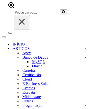
Pesquisar
por...
Menu
de
Menu
navegação
de
INÍCIO
navegação
ARTIGOS
Apex
Banco de Dados
MySQL
Oracle
Carreira
Certificacão
Cloud
E-Business Suite
Eventos
Exadata
Middleware
Outros
Programação