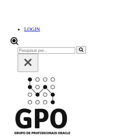
LOGIN
Pesquisar
por...