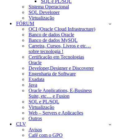
SQL e PL/SQL
Sistema Operacional
SQL Developer
Virtualização
FÓRUM
OCI (Oracle Cloud Infrastructure)
Banco de dados Oracle
Banco de dados MySQL
Carreira, Cursos, Livros e etc…
sobre tecnologia !
Certificação em Tecnologias
Oracle
Developer,Designer e Discoverer
Engenharia de Software
Exadata
Java
Oracle Applications, E-Business
Suite, etc… e Fusion
SQL e PL/SQL
Virtualização
Web – Servers e Aplicações
Outros
CLV
Avisos
Café com o GPO