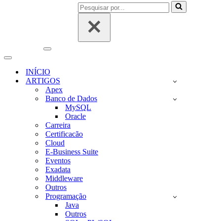
Pesquisar
por...
Menu
de
Menu
navegação
de
INÍCIO
navegação
ARTIGOS
Apex
Banco de Dados
MySQL
Oracle
Carreira
Certificacão
Cloud
E-Business Suite
Eventos
Exadata
Middleware
Outros
Programação
Java
Outros