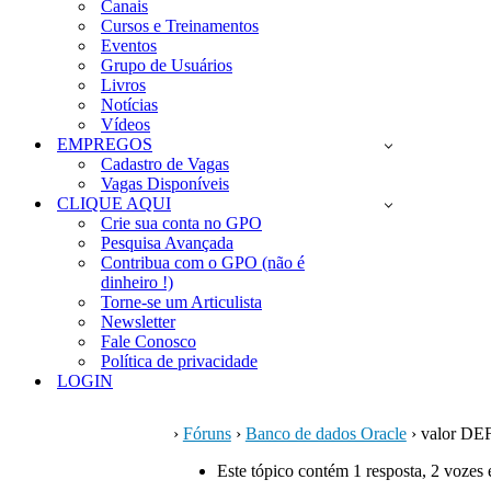
Canais
Cursos e Treinamentos
Eventos
Grupo de Usuários
Livros
Notícias
Vídeos
EMPREGOS
Cadastro de Vagas
Vagas Disponíveis
CLIQUE AQUI
Crie sua conta no GPO
Pesquisa Avançada
Contribua com o GPO (não é
dinheiro !)
Torne-se um Articulista
Newsletter
Fale Conosco
Política de privacidade
LOGIN
›
Fóruns
›
Banco de dados Oracle
›
valor DE
Este tópico contém 1 resposta, 2 vozes 