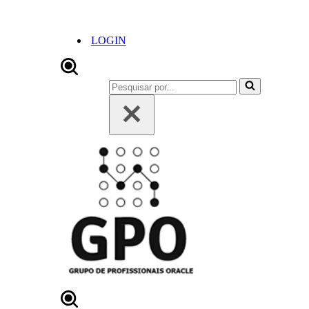
LOGIN
Pesquisar
por...