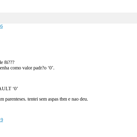
16
e 8i???
ha como valor padr?o ‘0’.
AULT ‘0’
 um parenteses. tentei sem aspas tbm e nao deu.
19