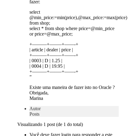
fazer:
select
@min_price:=min(price),@max_price:=max(price)
from shop;
select * from shop where price=@min_price
or price=@max_price;
+———+——–+——-+
| article | dealer | price |
+———+——–+——-+
| 0003 | D | 1.25 |
| 0004 | D | 19.95 |
+———+——–+——-+
”
Existe uma maneira de fazer isto no Oracle ?
Obrigada,
Marina
Autor
Posts
Visualizando 1 post (de 1 do total)
Você deve fazer login para responder a este