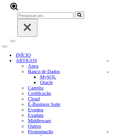
Pesquisar
por...
Menu
de
Menu
navegação
de
INÍCIO
navegação
ARTIGOS
Apex
Banco de Dados
MySQL
Oracle
Carreira
Certificacão
Cloud
E-Business Suite
Eventos
Exadata
Middleware
Outros
Programação