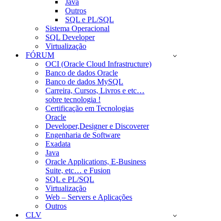
Java
Outros
SQL e PL/SQL
Sistema Operacional
SQL Developer
Virtualização
FÓRUM
OCI (Oracle Cloud Infrastructure)
Banco de dados Oracle
Banco de dados MySQL
Carreira, Cursos, Livros e etc…
sobre tecnologia !
Certificação em Tecnologias
Oracle
Developer,Designer e Discoverer
Engenharia de Software
Exadata
Java
Oracle Applications, E-Business
Suite, etc… e Fusion
SQL e PL/SQL
Virtualização
Web – Servers e Aplicações
Outros
CLV