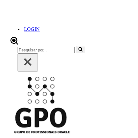
LOGIN
Pesquisar
por...