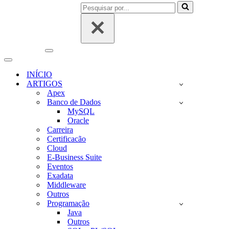
Pesquisar
por...
Menu
de
Menu
navegação
de
INÍCIO
navegação
ARTIGOS
Apex
Banco de Dados
MySQL
Oracle
Carreira
Certificacão
Cloud
E-Business Suite
Eventos
Exadata
Middleware
Outros
Programação
Java
Outros