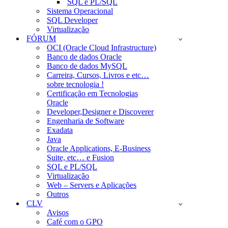
SQL e PL/SQL
Sistema Operacional
SQL Developer
Virtualização
FÓRUM
OCI (Oracle Cloud Infrastructure)
Banco de dados Oracle
Banco de dados MySQL
Carreira, Cursos, Livros e etc…
sobre tecnologia !
Certificação em Tecnologias
Oracle
Developer,Designer e Discoverer
Engenharia de Software
Exadata
Java
Oracle Applications, E-Business
Suite, etc… e Fusion
SQL e PL/SQL
Virtualização
Web – Servers e Aplicações
Outros
CLV
Avisos
Café com o GPO