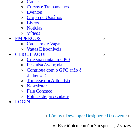
Canais
Cursos e Treinamentos
Eventos
Grupo de Usuários
Livros
Notícias
Vídeos
EMPREGOS
Cadastro de Vagas
Vagas Disponíveis
CLIQUE AQUI
Crie sua conta no GPO
Pesquisa Avançada
Contribua com o GPO (não é
dinheiro !)
Torne-se um Articulista
Newsletter
Fale Conosco
Política de privacidade
LOGIN
›
Fóruns
›
Developer,Designer e Discoverer
›
Este tópico contém 3 respostas, 2 vozes