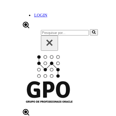
LOGIN
Pesquisar
por...