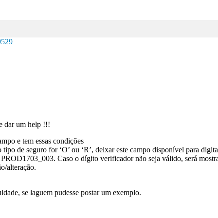
9529
 dar um help !!!
campo e tem essas condições
 tipo de seguro for ‘O’ ou ‘R’, deixar este campo disponível para digit
PROD1703_003. Caso o dígito verificador não seja válido, será mostr
ão/alteração.
culdade, se laguem pudesse postar um exemplo.