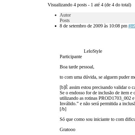
Visualizando 4 posts - 1 até 4 (de 4 do total)
Autor
Posts
8 de setembro de 2009 às 10:08 pm
#8
LeloStyle
Participante
Boa tarde pessoal,
to com uma dúvida, se alguem puder me
[b]È assim estou precisando validar o 
Se o endosso for de inclusão de item e o
utilizando as rotinas PROD1703_002 e 
Inválido.” e não será permitida a inclus
[/b]
Só que como sou iniciante to com difi
Gratooo