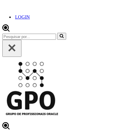
LOGIN
Pesquisar
por...