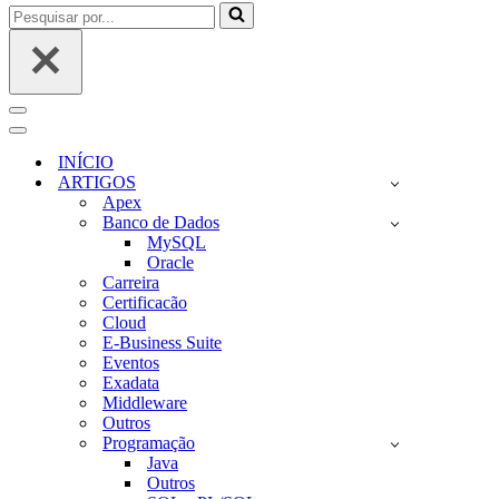
Pesquisar
por...
Menu
de
Menu
navegação
de
INÍCIO
navegação
ARTIGOS
Apex
Banco de Dados
MySQL
Oracle
Carreira
Certificacão
Cloud
E-Business Suite
Eventos
Exadata
Middleware
Outros
Programação
Java
Outros