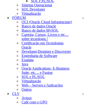
SQL e PL/SQL
Sistema Operacional
SQL Developer
Virtualização
FÓRUM
OCI (Oracle Cloud Infrastructure)
Banco de dados Oracle
Banco de dados MySQL
Carreira, Cursos, Livros e etc…
sobre tecnologia !
Certificação em Tecnologias
Oracle
Developer,Designer e Discoverer
Engenharia de Software
Exadata
Java
Oracle Applications, E-Business
Suite, etc… e Fusion
SQL e PL/SQL
Virtualização
Web – Servers e Aplicações
Outros
CLV
Avisos
Café com o GPO