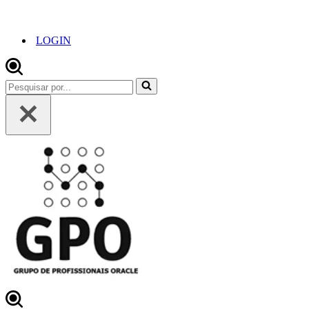
LOGIN
Pesquisar
por...