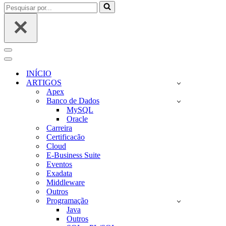
Pesquisar
por...
Menu
de
Menu
navegação
de
INÍCIO
navegação
ARTIGOS
Apex
Banco de Dados
MySQL
Oracle
Carreira
Certificacão
Cloud
E-Business Suite
Eventos
Exadata
Middleware
Outros
Programação
Java
Outros