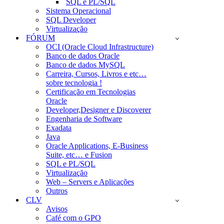
SQL e PL/SQL
Sistema Operacional
SQL Developer
Virtualização
FÓRUM
OCI (Oracle Cloud Infrastructure)
Banco de dados Oracle
Banco de dados MySQL
Carreira, Cursos, Livros e etc…
sobre tecnologia !
Certificação em Tecnologias
Oracle
Developer,Designer e Discoverer
Engenharia de Software
Exadata
Java
Oracle Applications, E-Business
Suite, etc… e Fusion
SQL e PL/SQL
Virtualização
Web – Servers e Aplicações
Outros
CLV
Avisos
Café com o GPO