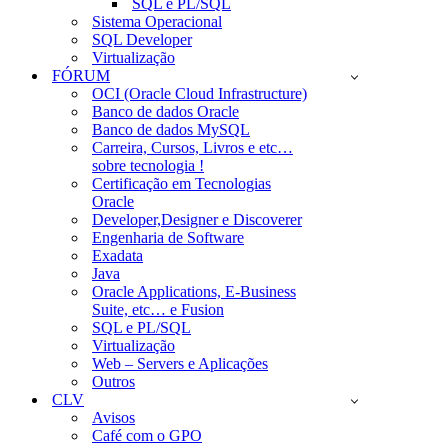
SQL e PL/SQL
Sistema Operacional
SQL Developer
Virtualização
FÓRUM
OCI (Oracle Cloud Infrastructure)
Banco de dados Oracle
Banco de dados MySQL
Carreira, Cursos, Livros e etc…
sobre tecnologia !
Certificação em Tecnologias
Oracle
Developer,Designer e Discoverer
Engenharia de Software
Exadata
Java
Oracle Applications, E-Business
Suite, etc… e Fusion
SQL e PL/SQL
Virtualização
Web – Servers e Aplicações
Outros
CLV
Avisos
Café com o GPO