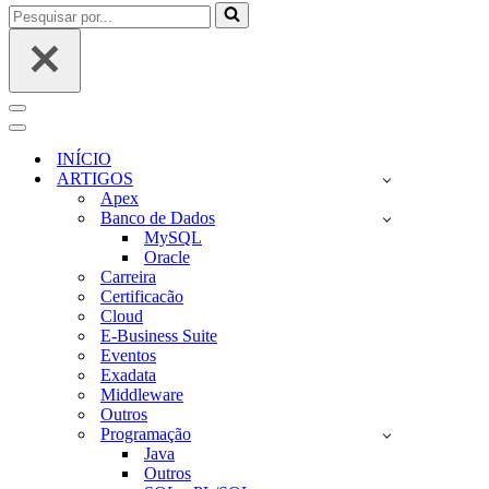
Pesquisar
por...
Menu
de
Menu
navegação
de
INÍCIO
navegação
ARTIGOS
Apex
Banco de Dados
MySQL
Oracle
Carreira
Certificacão
Cloud
E-Business Suite
Eventos
Exadata
Middleware
Outros
Programação
Java
Outros