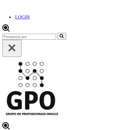
LOGIN
Pesquisar
por...