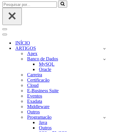
Pesquisar
por...
Menu
de
Menu
navegação
de
INÍCIO
navegação
ARTIGOS
Apex
Banco de Dados
MySQL
Oracle
Carreira
Certificacão
Cloud
E-Business Suite
Eventos
Exadata
Middleware
Outros
Programação
Java
Outros