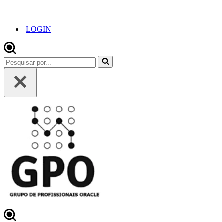
LOGIN
Pesquisar
por...