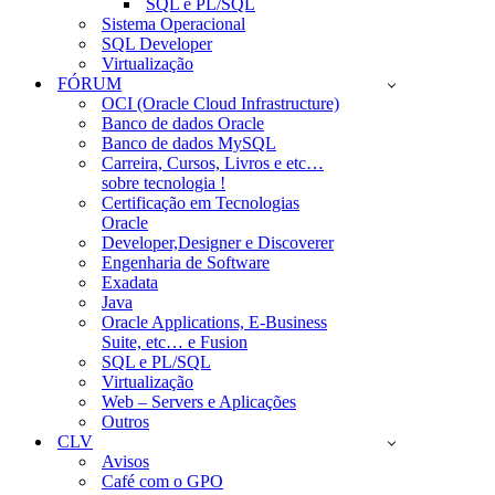
SQL e PL/SQL
Sistema Operacional
SQL Developer
Virtualização
FÓRUM
OCI (Oracle Cloud Infrastructure)
Banco de dados Oracle
Banco de dados MySQL
Carreira, Cursos, Livros e etc…
sobre tecnologia !
Certificação em Tecnologias
Oracle
Developer,Designer e Discoverer
Engenharia de Software
Exadata
Java
Oracle Applications, E-Business
Suite, etc… e Fusion
SQL e PL/SQL
Virtualização
Web – Servers e Aplicações
Outros
CLV
Avisos
Café com o GPO