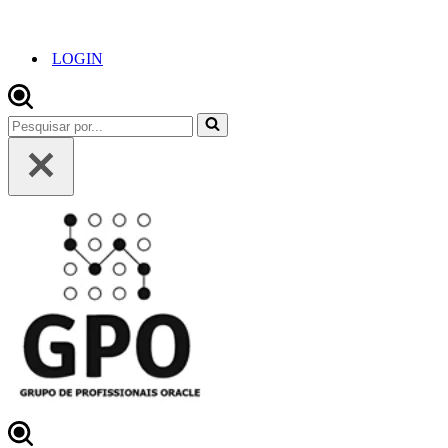
LOGIN
Pesquisar
por...