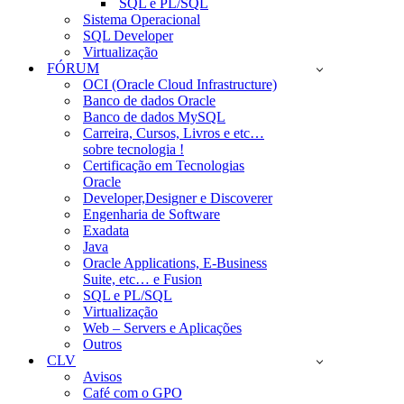
SQL e PL/SQL
Sistema Operacional
SQL Developer
Virtualização
FÓRUM
OCI (Oracle Cloud Infrastructure)
Banco de dados Oracle
Banco de dados MySQL
Carreira, Cursos, Livros e etc…
sobre tecnologia !
Certificação em Tecnologias
Oracle
Developer,Designer e Discoverer
Engenharia de Software
Exadata
Java
Oracle Applications, E-Business
Suite, etc… e Fusion
SQL e PL/SQL
Virtualização
Web – Servers e Aplicações
Outros
CLV
Avisos
Café com o GPO