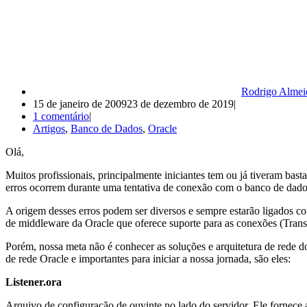
Rodrigo Almei
15 de janeiro de 2009
23 de dezembro de 2019
1 comentário
Artigos
,
Banco de Dados
,
Oracle
Olá,
Muitos profissionais, principalmente iniciantes tem ou já tiveram ba
erros ocorrem durante uma tentativa de conexão com o banco de dad
A origem desses erros podem ser diversos e sempre estarão ligados 
de middleware da Oracle que oferece suporte para as conexões (Trans
Porém, nossa meta não é conhecer as soluções e arquitetura de rede 
de rede Oracle e importantes para iniciar a nossa jornada, são eles:
Listener.ora
Arquivo de configuração de ouvinte no lado do servidor. Ele fornece 