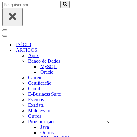
Pesquisar
por...
Menu
de
Menu
navegação
de
INÍCIO
navegação
ARTIGOS
Apex
Banco de Dados
MySQL
Oracle
Carreira
Certificacão
Cloud
E-Business Suite
Eventos
Exadata
Middleware
Outros
Programação
Java
Outros