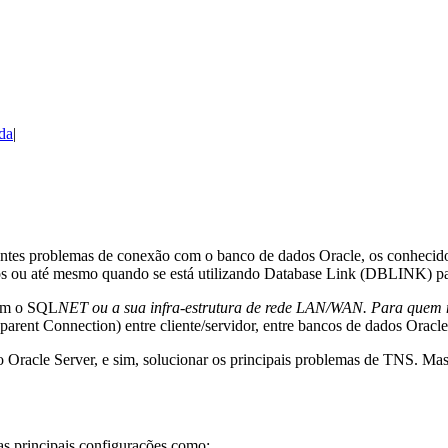
da
stantes problemas de conexão com o banco de dados Oracle, os conhecid
os ou até mesmo quando se está utilizando Database Link (DBLINK) pa
com o SQL
NET ou a sua infra-estrutura de rede LAN/WAN. Para quem
parent Connection) entre cliente/servidor, entre bancos de dados Orac
do Oracle Server, e sim, solucionar os principais problemas de TNS. M
as principais configurações como: