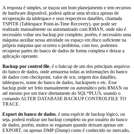
A resposta é simples, se traçou um bom planejamento e tem recursos
de hardware disponível, poderá aplicar uma técnica apenas de
recuperação da tablespace e seus respectivos datafiles, chamada
TSPITR (Tablespace Point-in-Time Recovery), que pode ser
realizado manualmente ou automatizado com RMAN, onde não é
necessário voltar seu backup por completo, porém, é necessário uma
máquina auxiliar nessa atividade ou espaço em disco suficiente na
própria máquina que ocorreu o problema, com isso, podemos
recuperar partes do banco de dados de forma completa e deixar a
aplicação operante.
Backup por control file
, é o bakcup de um dos principais arquivos
do banco de dados, onde armazena todas as informações do banco
de dados com checkpoint, valor de scn, origem dos datafiles,
tablespaces, nome do banco de dados, backupsets e etc. Esse
backup pode ser feito manualmente ou automático pelo RMAN ou
até mesmo por um trace diretamente do SQL*PLUS, usando o
comando ALTER DATABASE BACKUP CONTROLFILE TO
TRACE.
Export do banco de dados
, é uma espécie de backup lógico, ou
seja, poderá realizar um backup completo ou por usuário do banco
de dados, porém, muitos se enganam quando deixam apenas um
EXPORT, ou apenas DMP (Dump) como é conhecido no mercado,