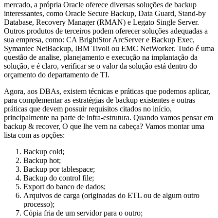
mercado, a própria Oracle oferece diversas soluções de backup
interessantes, como Oracle Secure Backup, Data Guard, Stand-by
Database, Recovery Manager (RMAN) e Legato Single Server.
Outros produtos de terceiros podem oferecer soluções adequadas a
sua empresa, como: CA BrightStor ArcServer e Backup Exec,
Symantec NetBackup, IBM Tivoli ou EMC NetWorker. Tudo é uma
questão de analise, planejamento e execução na implantação da
solução, e é claro, verificar se o valor da solução está dentro do
orçamento do departamento de TI.
Agora, aos DBAs, existem técnicas e práticas que podemos aplicar,
para complementar as estratégias de backup existentes e outras
práticas que devem possuir requisitos citados no início,
principalmente na parte de infra-estrutura. Quando vamos pensar em
backup & recover, O que lhe vem na cabeça? Vamos montar uma
lista com as opções:
Backup cold;
Backup hot;
Backup por tablespace;
Backup do control file;
Export do banco de dados;
Arquivos de carga (originadas do ETL ou de algum outro
processo);
Cópia fria de um servidor para o outro;