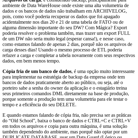
ambiente de Data WareHouse onde existe uma alta volumetria de
dados e os bancos de dados não trabalham em ARCHIVELOG,
pois, como você poderia recuperar os dados que foi apagado
acidentalmente nos dias 20 e 21 de uma tabela de FATO ou de
alguma dimensão importante do seu DW? Com Mágica? Export
poderia resolver o problema também, mas trazer um export FULL
de um DW não seria muito legal (esperar cansa!), e nesse caso,
como estamos falando de apenas 2 dias, porquê não os arquivos de
carga desses dias! Usando o mesmo processo de ETL poderia
refazer a carga e completar a tabela novamente com seus respectivos
dados, em bem menos tempo.
Cópia fria de um banco de dados
, é uma opção muito interessante
para implementar na estratégia de backup da empresa onde tem
bancos de dados praticamente aberto ao público, ou seja, até o
porteiro sabe a senha do owner da aplicação e o estagiário treina
seus primeiros comandos DML diretamente na base de produção,
porque somente a produção tem uma volumetria para ele testar o
tempo e a eficiência do seu DELETE.
E quando estamos falando de cópia fria, não precisa ser as práticas
do “Old School”, baixa o banco de dados e CTRL+C e CTRL+V
em todos os arquivos e copia para outra máquina, é uma solução
também dependendo do ambiente, mas porquê não optar por um
DUPLICATE DATABASE, usar um Data Guard (Lógico ou