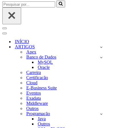
Pesquisar
por...
Menu
de
Menu
navegação
de
INÍCIO
navegação
ARTIGOS
Apex
Banco de Dados
MySQL
Oracle
Carreira
Certificacão
Cloud
E-Business Suite
Eventos
Exadata
Middleware
Outros
Programação
Java
Outros