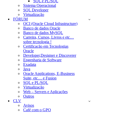
SQL e PL/SQL
Sistema Operacional
SQL Developer
Virtualização
FÓRUM
OCI (Oracle Cloud Infrastructure)
Banco de dados Oracle
Banco de dados MySQL
Carreira, Cursos, Livros e etc…
sobre tecnologia !
Certificação em Tecnologias
Oracle
Developer,Designer e Discoverer
Engenharia de Software
Exadata
Java
Oracle Applications, E-Business
Suite, etc… e Fusion
SQL e PL/SQL
Virtualização
Web – Servers e Aplicações
Outros
CLV
Avisos
Café com o GPO