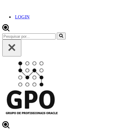
LOGIN
Pesquisar
por...