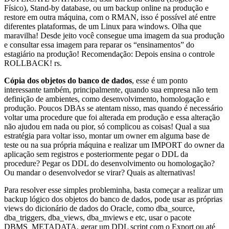
Físico), Stand-by database, ou um backup online na produção e
restore em outra máquina, com o RMAN, isso é possível até entre
diferentes plataformas, de um Linux para windows. Olha que
maravilha! Desde jeito você consegue uma imagem da sua produção
e consultar essa imagem para reparar os “ensinamentos” do
estagiário na produção! Recomendação: Depois ensina o controle
ROLLBACK! rs.
Cópia dos objetos do banco de dados
, esse é um ponto
interessante também, principalmente, quando sua empresa não tem
definição de ambientes, como desenvolvimento, homologação e
produção. Poucos DBAs se atentam nisso, mas quando é necessário
voltar uma procedure que foi alterada em produção e essa alteração
não ajudou em nada ou pior, só complicou as coisas! Qual a sua
estratégia para voltar isso, montar um owner em alguma base de
teste ou na sua própria máquina e realizar um IMPORT do owner da
aplicação sem registros e posteriormente pegar o DDL da
procedure? Pegar os DDL do desenvolvimento ou homologação?
Ou mandar o desenvolvedor se virar? Quais as alternativas!
Para resolver esse simples probleminha, basta começar a realizar um
backup lógico dos objetos do banco de dados, pode usar as próprias
views do dicionário de dados do Oracle, como dba_source,
dba_triggers, dba_views, dba_mviews e etc, usar o pacote
DBMS_METADATA, gerar um DDL script com o Export ou até