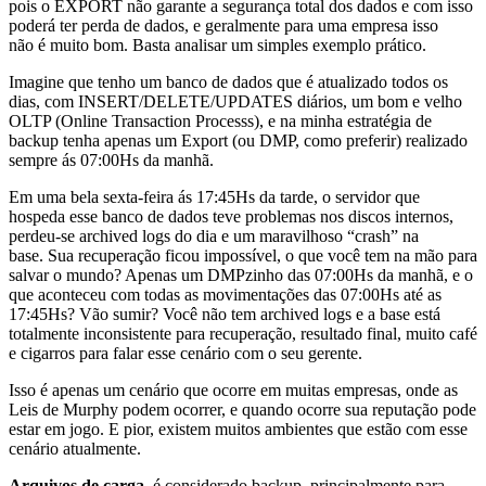
pois o EXPORT não garante a segurança total dos dados e com isso
poderá ter perda de dados, e geralmente para uma empresa isso
não é muito bom. Basta analisar um simples exemplo prático.
Imagine que tenho um banco de dados que é atualizado todos os
dias, com INSERT/DELETE/UPDATES diários, um bom e velho
OLTP (Online Transaction Processs), e na minha estratégia de
backup tenha apenas um Export (ou DMP, como preferir) realizado
sempre ás 07:00Hs da manhã.
Em uma bela sexta-feira ás 17:45Hs da tarde, o servidor que
hospeda esse banco de dados teve problemas nos discos internos,
perdeu-se archived logs do dia e um maravilhoso “crash” na
base. Sua recuperação ficou impossível, o que você tem na mão para
salvar o mundo? Apenas um DMPzinho das 07:00Hs da manhã, e o
que aconteceu com todas as movimentações das 07:00Hs até as
17:45Hs? Vão sumir? Você não tem archived logs e a base está
totalmente inconsistente para recuperação, resultado final, muito café
e cigarros para falar esse cenário com o seu gerente.
Isso é apenas um cenário que ocorre em muitas empresas, onde as
Leis de Murphy podem ocorrer, e quando ocorre sua reputação pode
estar em jogo. E pior, existem muitos ambientes que estão com esse
cenário atualmente.
Arquivos de carga
, é considerado backup, principalmente para