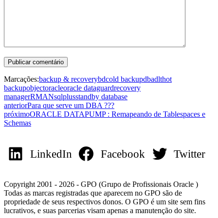
Marcações:
backup & recovery
bd
cold backup
dba
dlt
hot
backup
object
oracle
oracle dataguard
recovery
manager
RMAN
sqlplus
standby database
anterior
Para que serve um DBA ???
próximo
ORACLE DATAPUMP : Remapeando de Tablespaces e
Schemas
LinkedIn
Facebook
Twitter
Copyright 2001 - 2026 - GPO (Grupo de Profissionais Oracle )
Todas as marcas registradas que aparecem no GPO são de
propriedade de seus respectivos donos. O GPO é um site sem fins
lucrativos, e suas parcerias visam apenas a manutenção do site.