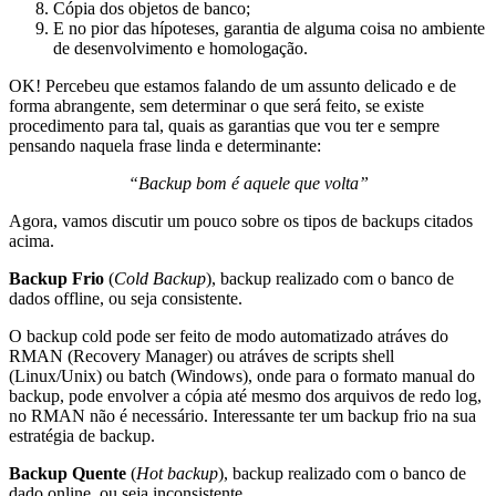
Cópia dos objetos de banco;
E no pior das hípoteses, garantia de alguma coisa no ambiente
de desenvolvimento e homologação.
OK! Percebeu que estamos falando de um assunto delicado e de
forma abrangente, sem determinar o que será feito, se existe
procedimento para tal, quais as garantias que vou ter e sempre
pensando naquela frase linda e determinante:
“Backup bom é aquele que volta”
Agora, vamos discutir um pouco sobre os tipos de backups citados
acima.
Backup Frio
(
Cold Backup
), backup realizado com o banco de
dados offline, ou seja consistente.
O backup cold pode ser feito de modo automatizado atráves do
RMAN (Recovery Manager) ou atráves de scripts shell
(Linux/Unix) ou batch (Windows), onde para o formato manual do
backup, pode envolver a cópia até mesmo dos arquivos de redo log,
no RMAN não é necessário. Interessante ter um backup frio na sua
estratégia de backup.
Backup Quente
(
Hot backup
), backup realizado com o banco de
dado online, ou seja inconsistente.