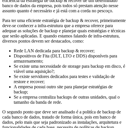
eficiência da estratégia de backup & recover de um determinado
banco de dados da empresa, pois todos só prestam atenção nesse
assunto quanto é necessário e já está com a corda no pescoço.
Para ter uma eficiente estratégia de backup & recover, primeiramente
deve-se conhecer a infra-estrutura que a empresa oferece para
adequar as soluções de backup e planejar quais estratégias e técnicas
que serão aplicadas. E quando estamos falando de infra-estrutura,
diversos pontos devem ser destacados, como:
Rede LAN dedicada para backup & recover;
Dispositivos de Fita (DLT, LTO e DDS) disponíveis para
armazenamento;
Se existe uma necessidade de storage para backup em disco, é
viável uma aquisição?;
Se existe servidores dedicados para testes e validação de
restore e recover;
A empresa possui outro site para planejar estratégias de
backup;
Se a empresa centraliza backups de outras unidades, qual o
tamanho da banda de rede.
O segundo ponto que deve ser analisado é a politíca de backup de
cada banco de dados, tratado de forma única, pois em banco de
dados, pelo mais que seja padronizado as instalações, arquitetura e
funcionalidades de cada base, necessita de políticas de backup