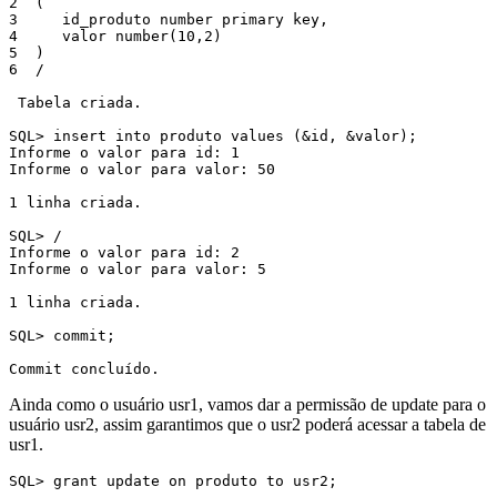
2  (

3     id_produto number primary key,

4     valor number(10,2)

5  )

6  /

 Tabela criada.

SQL> insert into produto values (&id, &valor);

Informe o valor para id: 1

Informe o valor para valor: 50

1 linha criada.

SQL> /

Informe o valor para id: 2

Informe o valor para valor: 5

1 linha criada.

SQL> commit;

Commit concluído.
Ainda como o usuário usr1, vamos dar a permissão de update para o
usuário usr2, assim garantimos que o usr2 poderá acessar a tabela de
usr1.
SQL> grant update on produto to usr2;
