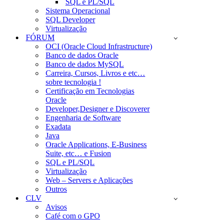
SQL e PL/SQL
Sistema Operacional
SQL Developer
Virtualização
FÓRUM
OCI (Oracle Cloud Infrastructure)
Banco de dados Oracle
Banco de dados MySQL
Carreira, Cursos, Livros e etc…
sobre tecnologia !
Certificação em Tecnologias
Oracle
Developer,Designer e Discoverer
Engenharia de Software
Exadata
Java
Oracle Applications, E-Business
Suite, etc… e Fusion
SQL e PL/SQL
Virtualização
Web – Servers e Aplicações
Outros
CLV
Avisos
Café com o GPO