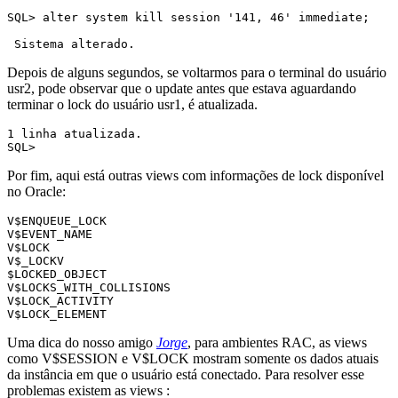
SQL> alter system kill session '141, 46' immediate;

Depois de alguns segundos, se voltarmos para o terminal do usuário
usr2, pode observar que o update antes que estava aguardando
terminar o lock do usuário usr1, é atualizada.
1 linha atualizada.

SQL>
Por fim, aqui está outras views com informações de lock disponível
no Oracle:
V$ENQUEUE_LOCK

V$EVENT_NAME

V$LOCK

V$_LOCKV

$LOCKED_OBJECT

V$LOCKS_WITH_COLLISIONS

V$LOCK_ACTIVITY

V$LOCK_ELEMENT
Uma dica do nosso amigo
Jorge
, para ambientes RAC, as views
como V$SESSION e V$LOCK mostram somente os dados atuais
da instância em que o usuário está conectado. Para resolver esse
problemas existem as views :