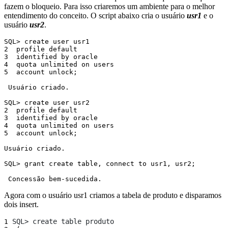
fazem o bloqueio. Para isso criaremos um ambiente para o melhor
entendimento do conceito. O script abaixo cria o usuário
usr1
e o
usuário
usr2
.
SQL> create user usr1

2  profile default

3  identified by oracle

4  quota unlimited on users

5  account unlock;

 Usuário criado.

SQL> create user usr2

2  profile default

3  identified by oracle

4  quota unlimited on users

5  account unlock;

Usuário criado.

SQL> grant create table, connect to usr1, usr2;

 Concessão bem-sucedida.
Agora com o usuário usr1 criamos a tabela de produto e disparamos
dois insert.
SQL> create table produto
1 