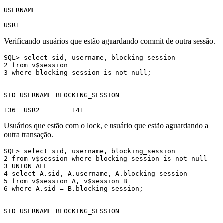
USERNAME

------------------------------

USR1
Verificando usuários que estão aguardando commit de outra sessão.
SQL> select sid, username, blocking_session

2 from v$session

3 where blocking_session is not null;

SID USERNAME BLOCKING_SESSION

----- ------------ ----------------

136  USR2        141
Usuários que estão com o lock, e usuário que estão aguardando a
outra transação.
SQL> select sid, username, blocking_session

2 from v$session where blocking_session is not null

3 UNION ALL

4 select A.sid, A.username, A.blocking_session

5 from v$session A, v$session B

6 where A.sid = B.blocking_session;

SID USERNAME BLOCKING_SESSION

---- ---------- ----------------
