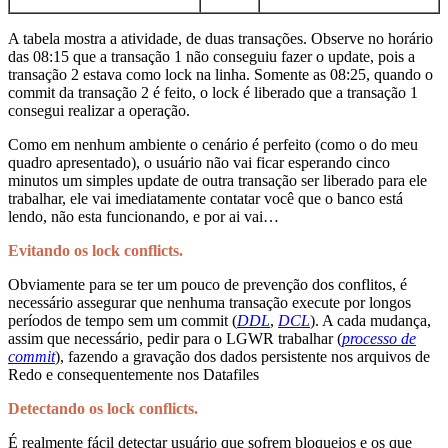
A tabela mostra a atividade, de duas transações. Observe no horário
das 08:15 que a transação 1 não conseguiu fazer o update, pois a
transação 2 estava como lock na linha. Somente as 08:25, quando o
commit da transação 2 é feito, o lock é liberado que a transação 1
consegui realizar a operação.
Como em nenhum ambiente o cenário é perfeito (como o do meu
quadro apresentado), o usuário não vai ficar esperando cinco
minutos um simples update de outra transação ser liberado para ele
trabalhar, ele vai imediatamente contatar você que o banco está
lendo, não esta funcionando, e por ai vai…
Evitando os lock conflicts.
Obviamente para se ter um pouco de prevenção dos conflitos, é
necessário assegurar que nenhuma transação execute por longos
períodos de tempo sem um commit (
DDL
,
DCL
). A cada mudança,
assim que necessário, pedir para o LGWR trabalhar (
processo de
commit
), fazendo a gravação dos dados persistente nos arquivos de
Redo e consequentemente nos Datafiles
Detectando os lock conflicts.
É realmente fácil detectar usuário que sofrem bloqueios e os que