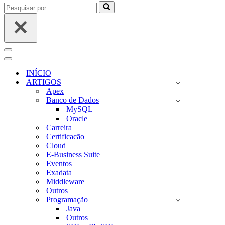
Pesquisar
por...
Menu
de
Menu
navegação
de
INÍCIO
navegação
ARTIGOS
Apex
Banco de Dados
MySQL
Oracle
Carreira
Certificacão
Cloud
E-Business Suite
Eventos
Exadata
Middleware
Outros
Programação
Java
Outros