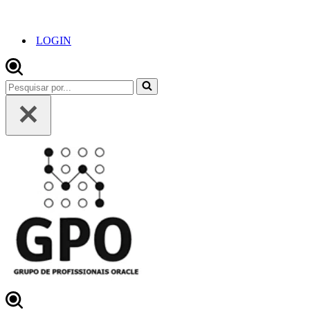
LOGIN
Pesquisar
por...