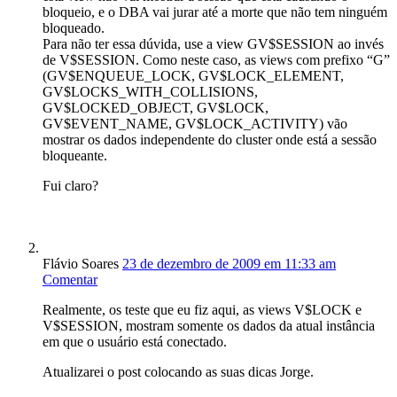
bloqueio, e o DBA vai jurar até a morte que não tem ninguém
bloqueado.
Para não ter essa dúvida, use a view GV$SESSION ao invés
de V$SESSION. Como neste caso, as views com prefixo “G”
(GV$ENQUEUE_LOCK, GV$LOCK_ELEMENT,
GV$LOCKS_WITH_COLLISIONS,
GV$LOCKED_OBJECT, GV$LOCK,
GV$EVENT_NAME, GV$LOCK_ACTIVITY) vão
mostrar os dados independente do cluster onde está a sessão
bloqueante.
Fui claro?
Flávio Soares
23 de dezembro de 2009 em 11:33 am
Comentar
Realmente, os teste que eu fiz aqui, as views V$LOCK e
V$SESSION, mostram somente os dados da atual instância
em que o usuário está conectado.
Atualizarei o post colocando as suas dicas Jorge.