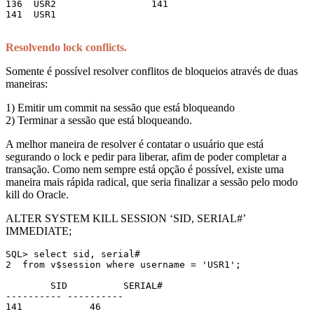
136  USR2                 141

141  USR1
Resolvendo lock conflicts.
Somente é possível resolver conflitos de bloqueios através de duas
maneiras:
1) Emitir um commit na sessão que está bloqueando
2) Terminar a sessão que está bloqueando.
A melhor maneira de resolver é contatar o usuário que está
segurando o lock e pedir para liberar, afim de poder completar a
transação. Como nem sempre está opção é possível, existe uma
maneira mais rápida radical, que seria finalizar a sessão pelo modo
kill do Oracle.
ALTER SYSTEM KILL SESSION ‘SID, SERIAL#’
IMMEDIATE;
SQL> select sid, serial#

2  from v$session where username = 'USR1';

        SID          SERIAL#

---------- ----------

141            46
