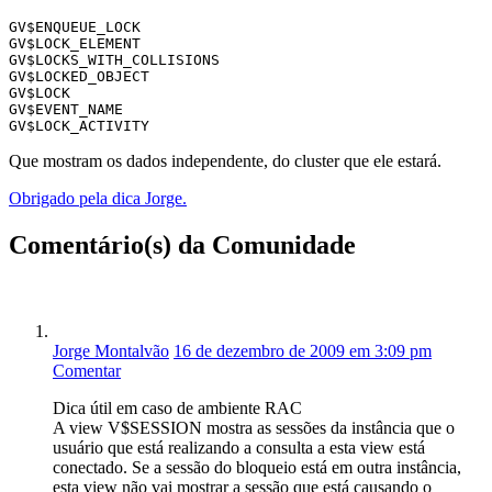
GV$ENQUEUE_LOCK

GV$LOCK_ELEMENT

GV$LOCKS_WITH_COLLISIONS

GV$LOCKED_OBJECT

GV$LOCK

GV$EVENT_NAME

GV$LOCK_ACTIVITY
Que mostram os dados independente, do cluster que ele estará.
Obrigado pela dica Jorge.
Comentário(s) da Comunidade
Jorge Montalvão
16 de dezembro de 2009 em 3:09 pm
Comentar
Dica útil em caso de ambiente RAC
A view V$SESSION mostra as sessões da instância que o
usuário que está realizando a consulta a esta view está
conectado. Se a sessão do bloqueio está em outra instância,
esta view não vai mostrar a sessão que está causando o