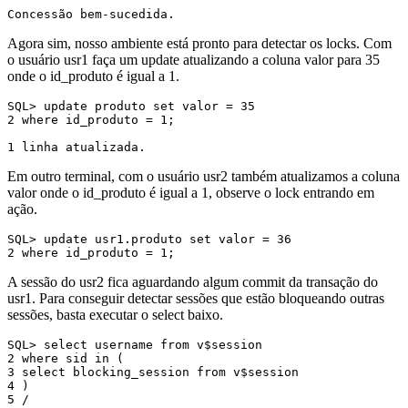
Concessão bem-sucedida.
Agora sim, nosso ambiente está pronto para detectar os locks. Com
o usuário usr1 faça um update atualizando a coluna valor para 35
onde o id_produto é igual a 1.
SQL> update produto set valor = 35

2 where id_produto = 1;

1 linha atualizada.
Em outro terminal, com o usuário usr2 também atualizamos a coluna
valor onde o id_produto é igual a 1, observe o lock entrando em
ação.
SQL> update usr1.produto set valor = 36

2 where id_produto = 1;
A sessão do usr2 fica aguardando algum commit da transação do
usr1. Para conseguir detectar sessões que estão bloqueando outras
sessões, basta executar o select baixo.
SQL> select username from v$session

2 where sid in (

3 select blocking_session from v$session

4 )

5 /
