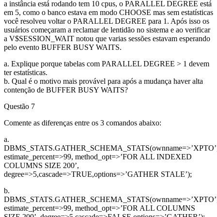
a instância está rodando tem 10 cpus, o PARALLEL DEGREE está
em 5, como o banco estava em modo CHOOSE mas sem estatísticas
você resolveu voltar o PARALLEL DEGREE para 1. Após isso os
usuários começaram a reclamar de lentidão no sistema e ao verificar
a V$SESSION_WAIT notou que varias sessões estavam esperando
pelo evento BUFFER BUSY WAITS.
a. Explique porque tabelas com PARALLEL DEGREE > 1 devem
ter estatísticas.
b. Qual é o motivo mais provável para após a mudança haver alta
contenção de BUFFER BUSY WAITS?
Questão 7
Comente as diferenças entre os 3 comandos abaixo:
a.
DBMS_STATS.GATHER_SCHEMA_STATS(ownname=>’XPTO’
estimate_percent=>99, method_opt=>’FOR ALL INDEXED
COLUMNS SIZE 200’,
degree=>5,cascade=>TRUE,options=>’GATHER STALE’);
b.
DBMS_STATS.GATHER_SCHEMA_STATS(ownname=>’XPTO’
estimate_percent=>99, method_opt=>’FOR ALL COLUMNS
SIZE 200’, degree=>5,cascade=>FALSE,options=>’GATHER’);