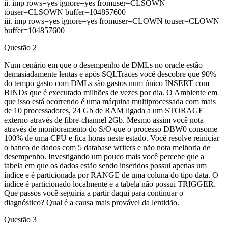
ii. imp rows=yes ignore=yes fromuser=CLSOWN
touser=CLSOWN buffer=104857600
iii. imp rows=yes ignore=yes fromuser=CLOWN touser=CLOWN
buffer=104857600
Questão 2
Num cenário em que o desempenho de DMLs no oracle estão
demasiadamente lentas e após SQLTraces você descobre que 90%
do tempo gasto com DMLs são gastos num único INSERT com
BINDs que é executado milhões de vezes por dia. O Ambiente em
que isso está ocorrendo é uma máquina multiprocessada com mais
de 10 processadores, 24 Gb de RAM ligada a um STORAGE
externo através de fibre-channel 2Gb. Mesmo assim você nota
através de monitoramento do S/O que o processo DBW0 consome
100% de uma CPU e fica horas neste estado. Você resolve reiniciar
o banco de dados com 5 database writers e não nota melhoria de
desempenho. Investigando um pouco mais você percebe que a
tabela em que os dados estão sendo inseridos possui apenas um
índice e é particionada por RANGE de uma coluna do tipo data. O
índice é particionado localmente e a tabela não possui TRIGGER.
Que passos você seguiria a partir daqui para continuar o
diagnóstico? Qual é a causa mais provável da lentidão.
Questão 3