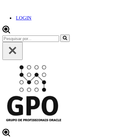
LOGIN
Pesquisar
por...