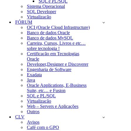
SQL e PL/SQL
Sistema Operacional
SQL Developer
Virtualização
FÓRUM
OCI (Oracle Cloud Infrastructure)
Banco de dados Oracle
Banco de dados MySQL
Carreira, Cursos, Livros e etc…
sobre tecnologia !
Certificação em Tecnologias
Oracle
Developer,Designer e Discoverer
Engenharia de Software
Exadata
Java
Oracle Applications, E-Business
Suite, etc… e Fusion
SQL e PL/SQL
Virtualização
Web – Servers e Aplicações
Outros
CLV
Avisos
Café com o GPO