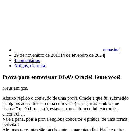
ramasine
29 de novembro de 2010
14 de fevereiro de 2024
4 comentários
Artigos
,
Carreira
Prova para entrevistar DBA’s Oracle! Tente você!
Meus amigos,
Abaixo replico o conteúdo de uma prova Oracle a que fui submetido
há alguns anos atrás em uma entrevista (passei, mas lembro que
“cansei” o cérebro…;-) ), estava arrumando meu hd externo e a
encontrei….
Vale a pena, pois a prova engloba conceitos e prática, de uma forma
perfeita!!
Algumas perguntas são fáceis, outras aparentam facilidade e outras