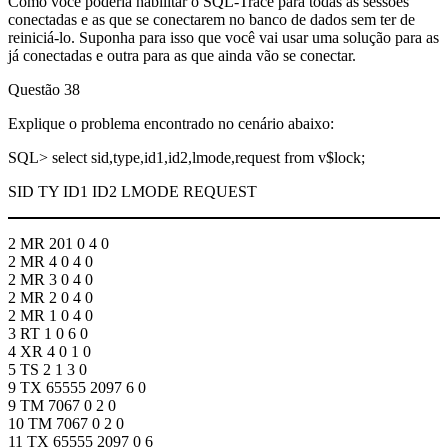
Como você poderia habilitar o SQL-Trace para todas as sessões
conectadas e as que se conectarem no banco de dados sem ter de
reiniciá-lo. Suponha para isso que você vai usar uma solução para as
já conectadas e outra para as que ainda vão se conectar.
Questão 38
Explique o problema encontrado no cenário abaixo:
SQL> select sid,type,id1,id2,lmode,request from v$lock;
SID TY ID1 ID2 LMODE REQUEST
2 MR 201 0 4 0
2 MR 4 0 4 0
2 MR 3 0 4 0
2 MR 2 0 4 0
2 MR 1 0 4 0
3 RT 1 0 6 0
4 XR 4 0 1 0
5 TS 2 1 3 0
9 TX 65555 2097 6 0
9 TM 7067 0 2 0
10 TM 7067 0 2 0
11 TX 65555 2097 0 6