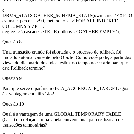
c.
DBMS_STATS.GATHER_SCHEMA_STATS(ownname=>’XPTO’
estimate_percent=>99, method_opt=>’FOR ALL INDEXED
COLUMNS SIZE 1’,
degree=>5,cascade=>TRUE,options=>’GATHER EMPTY’);
Questão 8
Uma transação grande foi abortada e o processo de rollback foi
iniciado automaticamente pelo Oracle. Como você pode, a partir das
views do dicionário de dados, estimar o tempo necessário para que
este Rollback termine?
Questão 9
Para que serve o parâmetro PGA_AGGREGATE_TARGET. Qual
é a vantagem em utilizá-lo?
Questão 10
Qual é a vantagem de uma GLOBAL TEMPORARY TABLE
(GTT) em relação a uma tabela convencional para realização de
transações temporárias?