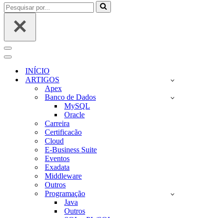
Pesquisar
por...
Menu
de
Menu
navegação
de
INÍCIO
navegação
ARTIGOS
Apex
Banco de Dados
MySQL
Oracle
Carreira
Certificacão
Cloud
E-Business Suite
Eventos
Exadata
Middleware
Outros
Programação
Java
Outros