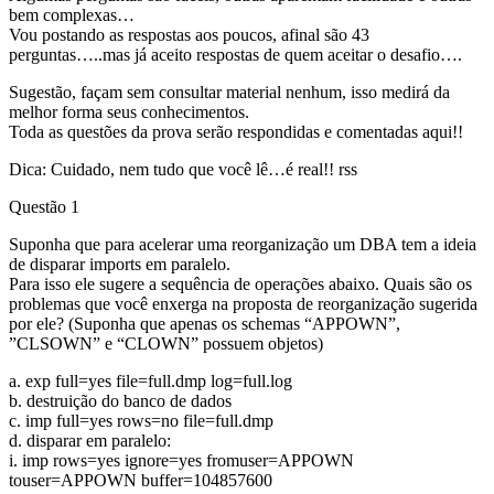
bem complexas…
Vou postando as respostas aos poucos, afinal são 43
perguntas…..mas já aceito respostas de quem aceitar o desafio….
Sugestão, façam sem consultar material nenhum, isso medirá da
melhor forma seus conhecimentos.
Toda as questões da prova serão respondidas e comentadas aqui!!
Dica: Cuidado, nem tudo que você lê…é real!! rss
Questão 1
Suponha que para acelerar uma reorganização um DBA tem a ideia
de disparar imports em paralelo.
Para isso ele sugere a sequência de operações abaixo. Quais são os
problemas que você enxerga na proposta de reorganização sugerida
por ele? (Suponha que apenas os schemas “APPOWN”,
”CLSOWN” e “CLOWN” possuem objetos)
a. exp full=yes file=full.dmp log=full.log
b. destruição do banco de dados
c. imp full=yes rows=no file=full.dmp
d. disparar em paralelo:
i. imp rows=yes ignore=yes fromuser=APPOWN
touser=APPOWN buffer=104857600