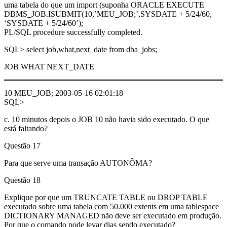
uma tabela do que um import (suponha ORACLE EXECUTE
DBMS_JOB.ISUBMIT(10,’MEU_JOB;’,SYSDATE + 5/24/60,
‘SYSDATE + 5/24/60’);
PL/SQL procedure successfully completed.
SQL> select job,what,next_date from dba_jobs;
JOB WHAT NEXT_DATE
10 MEU_JOB; 2003-05-16 02:01:18
SQL>
c. 10 minutos depois o JOB 10 não havia sido executado. O que
está faltando?
Questão 17
Para que serve uma transação AUTONÔMA?
Questão 18
Explique por que um TRUNCATE TABLE ou DROP TABLE
executado sobre uma tabela com 50.000 extents em uma tablespace
DICTIONARY MANAGED não deve ser executado em produção.
Por que o comando pode levar dias sendo executado?