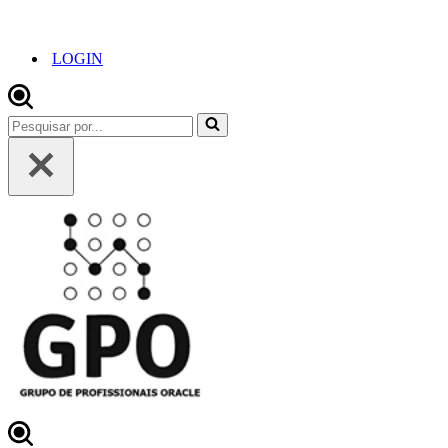
LOGIN
Pesquisar
por...