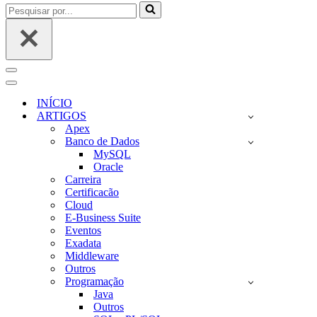
Pesquisar
por...
Menu
de
Menu
navegação
de
INÍCIO
navegação
ARTIGOS
Apex
Banco de Dados
MySQL
Oracle
Carreira
Certificacão
Cloud
E-Business Suite
Eventos
Exadata
Middleware
Outros
Programação
Java
Outros