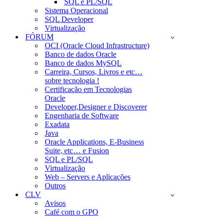
SQL e PL/SQL
Sistema Operacional
SQL Developer
Virtualização
FÓRUM
OCI (Oracle Cloud Infrastructure)
Banco de dados Oracle
Banco de dados MySQL
Carreira, Cursos, Livros e etc…
sobre tecnologia !
Certificação em Tecnologias
Oracle
Developer,Designer e Discoverer
Engenharia de Software
Exadata
Java
Oracle Applications, E-Business
Suite, etc… e Fusion
SQL e PL/SQL
Virtualização
Web – Servers e Aplicações
Outros
CLV
Avisos
Café com o GPO