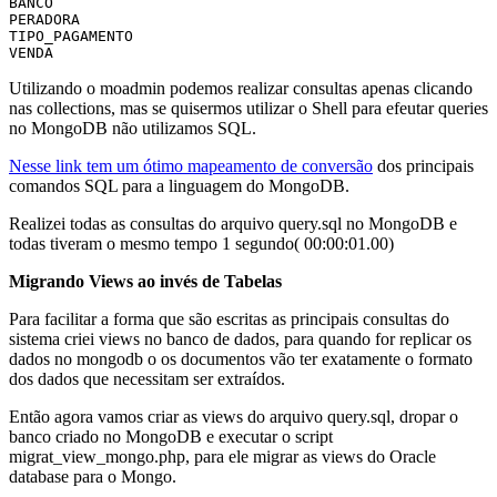
BANCO

PERADORA

TIPO_PAGAMENTO

VENDA
Utilizando o moadmin podemos realizar consultas apenas clicando
nas collections, mas se quisermos utilizar o Shell para efeutar queries
no MongoDB não utilizamos SQL.
Nesse link tem um ótimo mapeamento de conversão
dos principais
comandos SQL para a linguagem do MongoDB.
Realizei todas as consultas do arquivo query.sql no MongoDB e
todas tiveram o mesmo tempo 1 segundo( 00:00:01.00)
Migrando Views ao invés de Tabelas
Para facilitar a forma que são escritas as principais consultas do
sistema criei views no banco de dados, para quando for replicar os
dados no mongodb o os documentos vão ter exatamente o formato
dos dados que necessitam ser extraídos.
Então agora vamos criar as views do arquivo query.sql, dropar o
banco criado no MongoDB e executar o script
migrat_view_mongo.php, para ele migrar as views do Oracle
database para o Mongo.