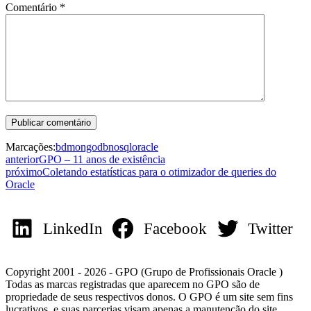
Comentário
*
Marcações:
bd
mongodb
nosql
oracle
anterior
GPO – 11 anos de existência
próximo
Coletando estatísticas para o otimizador de queries do
Oracle
LinkedIn
Facebook
Twitter
Copyright 2001 - 2026 - GPO (Grupo de Profissionais Oracle )
Todas as marcas registradas que aparecem no GPO são de
propriedade de seus respectivos donos. O GPO é um site sem fins
lucrativos, e suas parcerias visam apenas a manutenção do site.