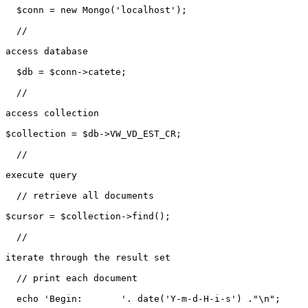
  $conn = new Mongo('localhost');

  //

access database

  $db = $conn->catete;

  //

access collection

$collection = $db->VW_VD_EST_CR;

  //

execute query

  // retrieve all documents

$cursor = $collection->find();

  //

iterate through the result set

  // print each document

  echo 'Begin:       '. date('Y-m-d-H-i-s') ."\n";
