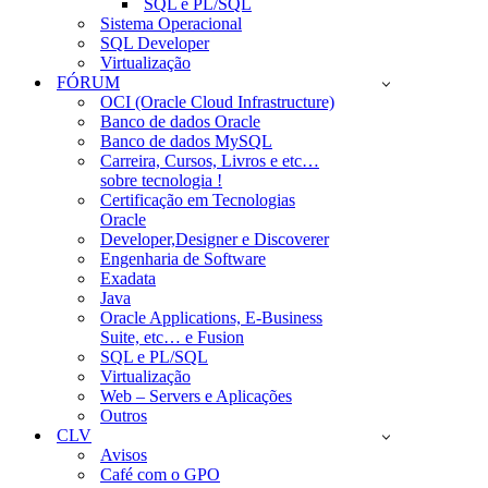
SQL e PL/SQL
Sistema Operacional
SQL Developer
Virtualização
FÓRUM
OCI (Oracle Cloud Infrastructure)
Banco de dados Oracle
Banco de dados MySQL
Carreira, Cursos, Livros e etc…
sobre tecnologia !
Certificação em Tecnologias
Oracle
Developer,Designer e Discoverer
Engenharia de Software
Exadata
Java
Oracle Applications, E-Business
Suite, etc… e Fusion
SQL e PL/SQL
Virtualização
Web – Servers e Aplicações
Outros
CLV
Avisos
Café com o GPO