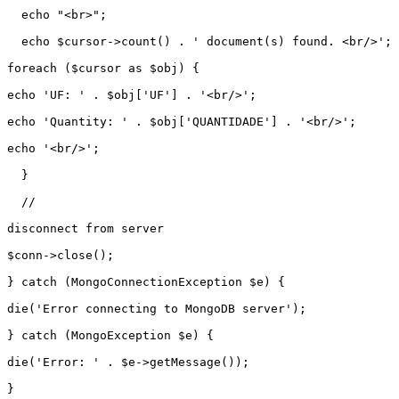
  echo "<br>";

  echo $cursor->count() . ' document(s) found. <br/>';

foreach ($cursor as $obj) {

echo 'UF: ' . $obj['UF'] . '<br/>';

echo 'Quantity: ' . $obj['QUANTIDADE'] . '<br/>';

echo '<br/>';

  }

  //

disconnect from server

$conn->close();

} catch (MongoConnectionException $e) {

die('Error connecting to MongoDB server');

} catch (MongoException $e) {

die('Error: ' . $e->getMessage());

}
