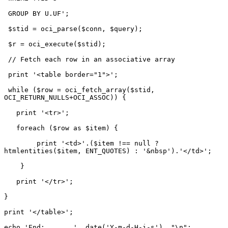
 GROUP BY U.UF';

 $stid = oci_parse($conn, $query);

 $r = oci_execute($stid);

 // Fetch each row in an associative array

 print '<table border="1">';

 while ($row = oci_fetch_array($stid, 
OCI_RETURN_NULLS+OCI_ASSOC)) {

   print '<tr>';

   foreach ($row as $item) {

        print '<td>'.($item !== null ? 
htmlentities($item, ENT_QUOTES) : '&nbsp').'</td>';

    }

   print '</tr>';

}

print '</table>';

echo 'End:       '. date('Y-m-d-H-i-s') ."\n";
