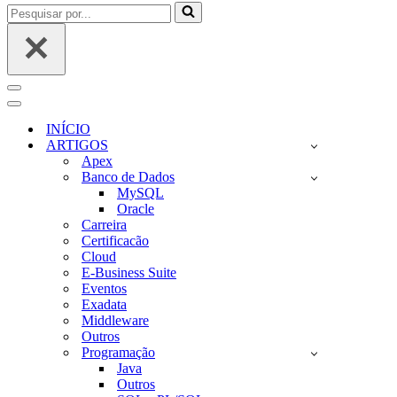
Pesquisar
por...
Menu
de
Menu
navegação
de
INÍCIO
navegação
ARTIGOS
Apex
Banco de Dados
MySQL
Oracle
Carreira
Certificacão
Cloud
E-Business Suite
Eventos
Exadata
Middleware
Outros
Programação
Java
Outros