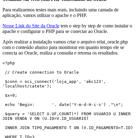
Para realizarmos testes mais reais, incluindo uma camada de
aplicação, vamos utilizar o apache e o PHP.
Nesse Link do Site da Oracle
tem o step by step de como instalar o
apache e configurar o PHP para se conectar ao Oracle.
Após realizar a instalação vamos criar o arquivo relat_oracle.php
com o conteúdo abaixo para monitorar em quanto tempo ele se
conecta ao Oracle, realiza a consulta e retorna os resultados.
<?php

 // Create connection to Oracle

 $conn = oci_connect('loja_app', 'abc123', 
'localhost/catete');

 $x=0;

 echo 'Begin:       '. date('Y-m-d-H-i-s') ."\n";

 $query = 'SELECT U.UF,COUNT(*) FROM USUARIO U INNER 
JOIN VENDA V ON (U.ID=V.ID_USUARIO)

 INNER JOIN TIPO_PAGAMENTO T ON (V.ID_PAGAMENTO=T.ID)

 WHERE T.ID=3
