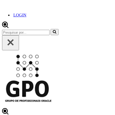
LOGIN
Pesquisar
por...