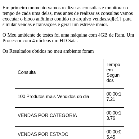
Em primeiro momento vamos realizar as consultas e monitorar o
tempo de cada uma delas, mas antes de realizar as consultas vamos
executar o bloco anônimo contido no arquivo vendas.sql[e1] para
simular vendas e transações e gerar um estresse maior.
O Meu ambiente de testes foi uma máquina com 4GB de Ram, Um
Processor com 4 núcleos um HD Sata.
Os Resultados obtidos no meu ambiente foram
Tempo
em
Consulta
Segun
dos
00:00:1
100 Produtos mais Vendidos do dia
7.21
00:00:1
VENDAS POR CATEGORIA
3.76
00:00:0
VENDAS POR ESTADO
5.45