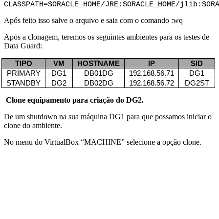
CLASSPATH=$ORACLE_HOME/JRE:$ORACLE_HOME/jlib:$OR
Após feito isso salve o arquivo e saia com o comando :wq
Após a clonagem, teremos os seguintes ambientes para os testes de
Data Guard:
TIPO
VM
HOSTNAME
IP
SID
PRIMARY
DG1
DB01DG
192.168.56.71
DG1
STANDBY
DG2
DB02DG
192.168.56.72
DG2ST
Clone equipamento para criação do DG2.
De um shutdown na sua máquina DG1 para que possamos iniciar o
clone do ambiente.
No menu do VirtualBox “MACHINE” selecione a opção clone.