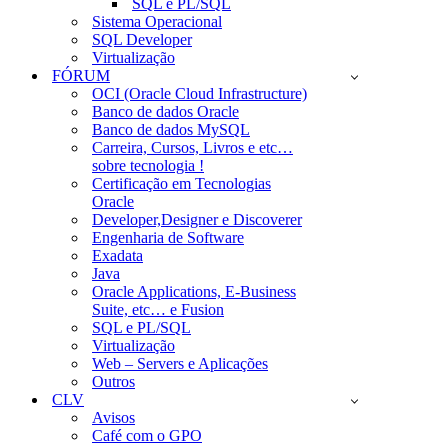
SQL e PL/SQL
Sistema Operacional
SQL Developer
Virtualização
FÓRUM
OCI (Oracle Cloud Infrastructure)
Banco de dados Oracle
Banco de dados MySQL
Carreira, Cursos, Livros e etc…
sobre tecnologia !
Certificação em Tecnologias
Oracle
Developer,Designer e Discoverer
Engenharia de Software
Exadata
Java
Oracle Applications, E-Business
Suite, etc… e Fusion
SQL e PL/SQL
Virtualização
Web – Servers e Aplicações
Outros
CLV
Avisos
Café com o GPO