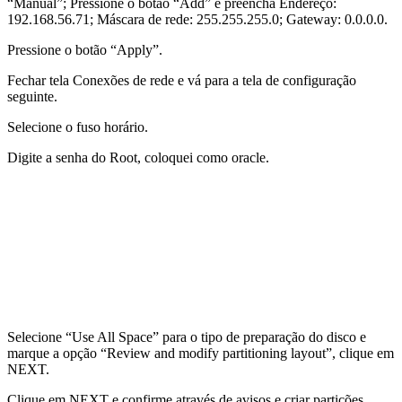
“Manual”; Pressione o botão “Add” e preencha Endereço:
192.168.56.71; Máscara de rede: 255.255.255.0; Gateway: 0.0.0.0.
Pressione o botão “Apply”.
Fechar tela Conexões de rede e vá para a tela de configuração
seguinte.
Selecione o fuso horário.
Digite a senha do Root, coloquei como oracle.
Selecione “Use All Space” para o tipo de preparação do disco e
marque a opção “Review and modify partitioning layout”, clique em
NEXT.
Clique em NEXT e confirme através de avisos e criar partições.