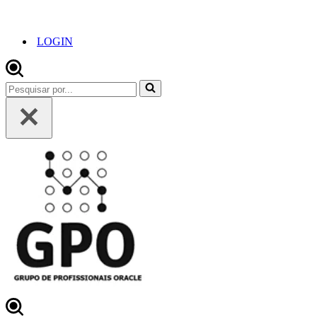
LOGIN
Pesquisar
por...