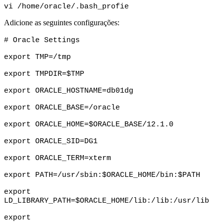
vi /home/oracle/.bash_profie
Adicione as seguintes configurações:
# Oracle Settings
export TMP=/tmp
export TMPDIR=$TMP  
export ORACLE_HOSTNAME=db01dg
export ORACLE_BASE=/oracle
export ORACLE_HOME=$ORACLE_BASE/12.1.0
export ORACLE_SID=DG1
export ORACLE_TERM=xterm
export PATH=/usr/sbin:$ORACLE_HOME/bin:$PATH
export 
LD_LIBRARY_PATH=$ORACLE_HOME/lib:/lib:/usr/lib
export 