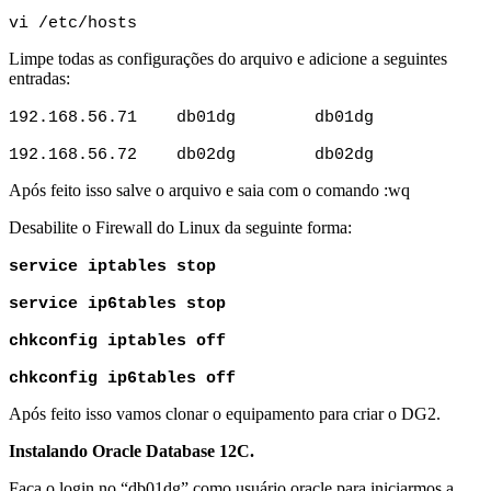
vi /etc/hosts 
Limpe todas as configurações do arquivo e adicione a seguintes
entradas:
192.168.56.71    db01dg        db01dg
192.168.56.72    db02dg        db02dg
Após feito isso salve o arquivo e saia com o comando :wq
Desabilite o Firewall do Linux da seguinte forma:
service iptables stop
service ip6tables stop
chkconfig iptables off
chkconfig ip6tables off
Após feito isso vamos clonar o equipamento para criar o DG2.
Instalando Oracle Database 12C.
Faça o login no “db01dg” como usuário oracle para iniciarmos a