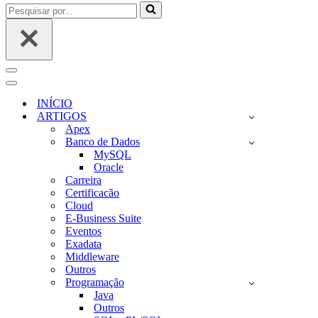
Pesquisar
por...
Menu
de
Menu
navegação
de
INÍCIO
navegação
ARTIGOS
Apex
Banco de Dados
MySQL
Oracle
Carreira
Certificacão
Cloud
E-Business Suite
Eventos
Exadata
Middleware
Outros
Programação
Java
Outros