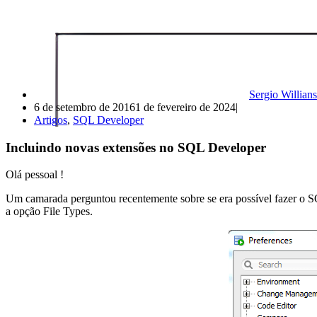
Sergio Willians
6 de setembro de 2016
1 de fevereiro de 2024
Artigos
,
SQL Developer
Incluindo novas extensões no SQL Developer
Olá pessoal !
Um camarada perguntou recentemente sobre se era possível fazer o S
a opção File Types.