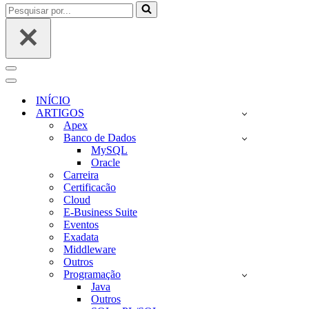
Pesquisar
por...
Menu
de
Menu
navegação
de
INÍCIO
navegação
ARTIGOS
Apex
Banco de Dados
MySQL
Oracle
Carreira
Certificacão
Cloud
E-Business Suite
Eventos
Exadata
Middleware
Outros
Programação
Java
Outros