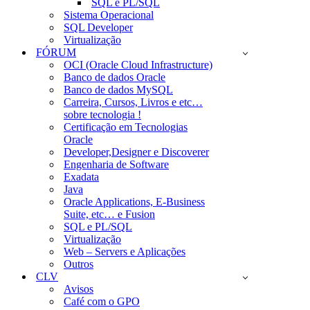
SQL e PL/SQL
Sistema Operacional
SQL Developer
Virtualização
FÓRUM
OCI (Oracle Cloud Infrastructure)
Banco de dados Oracle
Banco de dados MySQL
Carreira, Cursos, Livros e etc…
sobre tecnologia !
Certificação em Tecnologias
Oracle
Developer,Designer e Discoverer
Engenharia de Software
Exadata
Java
Oracle Applications, E-Business
Suite, etc… e Fusion
SQL e PL/SQL
Virtualização
Web – Servers e Aplicações
Outros
CLV
Avisos
Café com o GPO