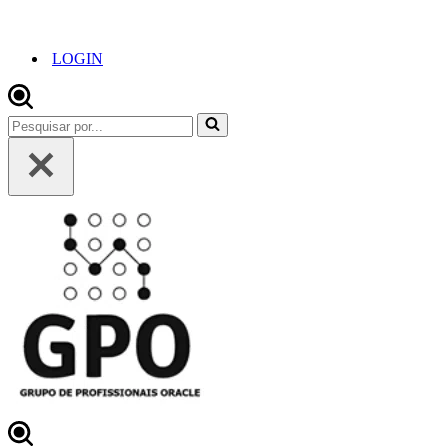
LOGIN
Pesquisar
por...