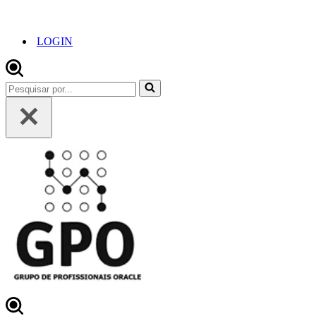
LOGIN
Pesquisar
por...