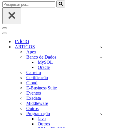
Pesquisar
por...
Menu
de
Menu
navegação
de
INÍCIO
navegação
ARTIGOS
Apex
Banco de Dados
MySQL
Oracle
Carreira
Certificacão
Cloud
E-Business Suite
Eventos
Exadata
Middleware
Outros
Programação
Java
Outros