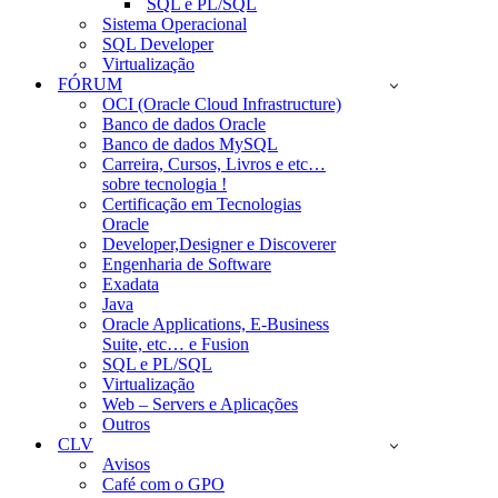
SQL e PL/SQL
Sistema Operacional
SQL Developer
Virtualização
FÓRUM
OCI (Oracle Cloud Infrastructure)
Banco de dados Oracle
Banco de dados MySQL
Carreira, Cursos, Livros e etc…
sobre tecnologia !
Certificação em Tecnologias
Oracle
Developer,Designer e Discoverer
Engenharia de Software
Exadata
Java
Oracle Applications, E-Business
Suite, etc… e Fusion
SQL e PL/SQL
Virtualização
Web – Servers e Aplicações
Outros
CLV
Avisos
Café com o GPO