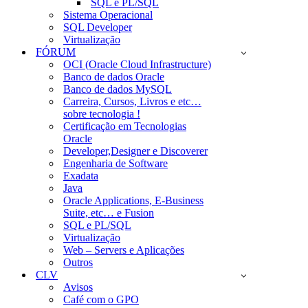
SQL e PL/SQL
Sistema Operacional
SQL Developer
Virtualização
FÓRUM
OCI (Oracle Cloud Infrastructure)
Banco de dados Oracle
Banco de dados MySQL
Carreira, Cursos, Livros e etc…
sobre tecnologia !
Certificação em Tecnologias
Oracle
Developer,Designer e Discoverer
Engenharia de Software
Exadata
Java
Oracle Applications, E-Business
Suite, etc… e Fusion
SQL e PL/SQL
Virtualização
Web – Servers e Aplicações
Outros
CLV
Avisos
Café com o GPO