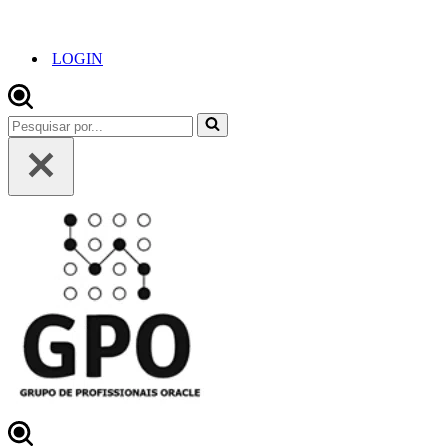
LOGIN
Pesquisar
por...