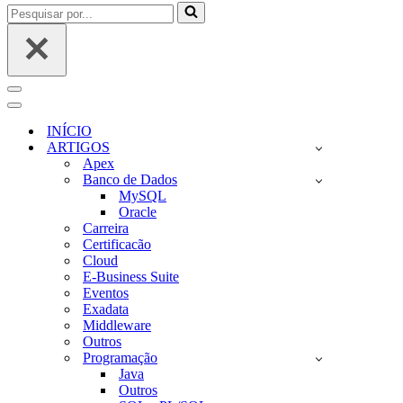
Pesquisar
por...
Menu
de
Menu
navegação
de
INÍCIO
navegação
ARTIGOS
Apex
Banco de Dados
MySQL
Oracle
Carreira
Certificacão
Cloud
E-Business Suite
Eventos
Exadata
Middleware
Outros
Programação
Java
Outros