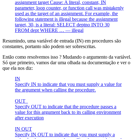
assignment target Cause: A literal, constant, IN
parameter, loop counter, or function call was mistakenly
used as the target of an assignment. For example, the
following statement is illegal because the assignment
target, 30, is a literal: SELECT deptno INTO 30
FROM dept WHERE … — illegal
Resumindo, uma variável de entrada (IN) em procedures são
constantes, portanto não podem ser sobrescritas.
Então como resolvemos isso ? Mudando o argumento da variável.
Só que primeiro, vamos dar uma olhada na documentação e ver o
que ela nos diz:
IN
Specify IN to indicate that you must supply a value for
the argument when calling the procedure.
OUT
Specify OUT to indicate that the procedure passes a
value for this argument back to its calling environment
after execution
IN OUT
Specify IN OUT to indicate that you must supply a