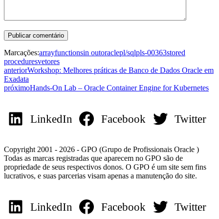
Marcações:
array
functions
in out
oracle
pl/sql
pls-00363
stored
procedures
vetores
anterior
Workshop: Melhores práticas de Banco de Dados Oracle em
Exadata
próximo
Hands-On Lab – Oracle Container Engine for Kubernetes
LinkedIn
Facebook
Twitter
Copyright 2001 - 2026 - GPO (Grupo de Profissionais Oracle )
Todas as marcas registradas que aparecem no GPO são de
propriedade de seus respectivos donos. O GPO é um site sem fins
lucrativos, e suas parcerias visam apenas a manutenção do site.
LinkedIn
Facebook
Twitter