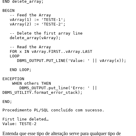
END delete_array;

BEGIN

   -- Feed the Array  

   vArray(1) := 'TESTE-1';

   vArray(2) := 'TESTE-2';

   -- Delete the first array line

   delete_array(vArray);

   -- Read the Array

   FOR x IN vArray.FIRST..vArray.LAST

   LOOP

      DBMS_OUTPUT.PUT_LINE('Value: ' || vArray(x));

   END LOOP;

EXCEPTION

    WHEN others THEN

       DBMS_OUTPUT.put_line('Erro: ' || 
DBMS_UTILITY.format_error_stack);

END; 
Procedimento PL/SQL concluído com sucesso.
First line deleted…
Value: TESTE-2
Entenda que esse tipo de alteração serve para qualquer tipo de