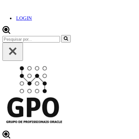
LOGIN
Pesquisar
por...