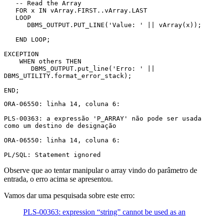
   -- Read the Array

   FOR x IN vArray.FIRST..vArray.LAST

   LOOP

      DBMS_OUTPUT.PUT_LINE('Value: ' || vArray(x));

   END LOOP;

EXCEPTION

    WHEN others THEN

       DBMS_OUTPUT.put_line('Erro: ' || 
DBMS_UTILITY.format_error_stack);

END;
ORA-06550: linha 14, coluna 6:
PLS-00363: a expressão 'P_ARRAY' não pode ser usada 
como um destino de designação
ORA-06550: linha 14, coluna 6:
PL/SQL: Statement ignored
Observe que ao tentar manipular o array vindo do parâmetro de
entrada, o erro acima se apresentou.
Vamos dar uma pesquisada sobre este erro:
PLS-00363: expression “string” cannot be used as an