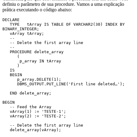
definiu o parâmetro de sua procedure. Vamos a uma explicação
prática executando o código abaixo:
DECLARE

   TYPE   tArray IS TABLE OF VARCHAR2(30) INDEX BY 
BINARY_INTEGER;  

   vArray tArray;

   --

   -- Delete the first array line

   --

   PROCEDURE delete_array

      (

       p_array IN tArray

      )

   IS

   BEGIN

      p_array.DELETE(1);

      DBMS_OUTPUT.PUT_LINE('First line deleted…');

   END delete_array;

BEGIN

   -- Feed the Array  

   vArray(1) := 'TESTE-1';

   vArray(2) := 'TESTE-2';

   -- Delete the first array line

   delete_array(vArray);
