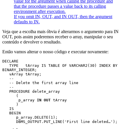
value for the argument when calling the procedure and
that the procedure passes a value back to its calling
environment after execution.
If you omit IN, OUT, and IN OUT, then the argument
defaults to IN.
Veja que a escolha mais óbvia é alterarmos o argumento para IN
OUT, pois assim poderemos receber o array, manipular o seu
conteúdo e devolver o resultado.
Então vamos alterar o nosso código e executar novamente:
DECLARE

   TYPE   tArray IS TABLE OF VARCHAR2(30) INDEX BY 
BINARY_INTEGER;  

   vArray tArray;

   --

   -- Delete the first array line

   --

   PROCEDURE delete_array

      (

       p_array 
IN OUT
 tArray

      )

   IS

   BEGIN

      p_array.DELETE(1);

      DBMS_OUTPUT.PUT_LINE('First line deleted…');
