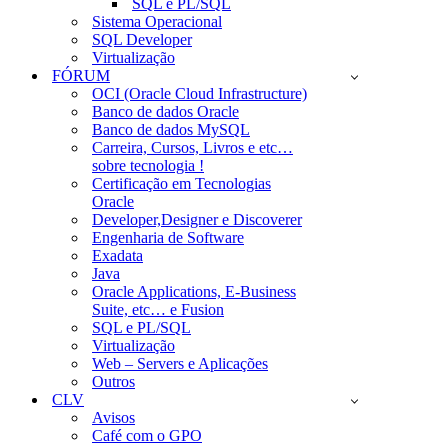
SQL e PL/SQL
Sistema Operacional
SQL Developer
Virtualização
FÓRUM
OCI (Oracle Cloud Infrastructure)
Banco de dados Oracle
Banco de dados MySQL
Carreira, Cursos, Livros e etc…
sobre tecnologia !
Certificação em Tecnologias
Oracle
Developer,Designer e Discoverer
Engenharia de Software
Exadata
Java
Oracle Applications, E-Business
Suite, etc… e Fusion
SQL e PL/SQL
Virtualização
Web – Servers e Aplicações
Outros
CLV
Avisos
Café com o GPO