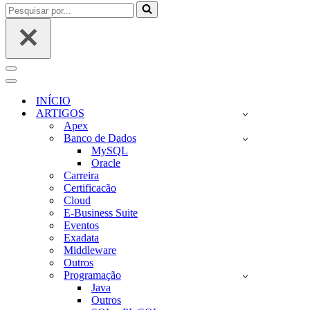
Pesquisar
por...
Menu
de
Menu
navegação
de
INÍCIO
navegação
ARTIGOS
Apex
Banco de Dados
MySQL
Oracle
Carreira
Certificacão
Cloud
E-Business Suite
Eventos
Exadata
Middleware
Outros
Programação
Java
Outros