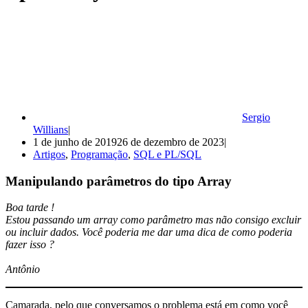
Sergio
Willians
1 de junho de 2019
26 de dezembro de 2023
Artigos
,
Programação
,
SQL e PL/SQL
Manipulando parâmetros do tipo Array
Boa tarde !
Estou passando um array como parâmetro mas não consigo excluir
ou incluir dados. Você poderia me dar uma dica de como poderia
fazer isso ?
Antônio
Camarada, pelo que conversamos o problema está em como você