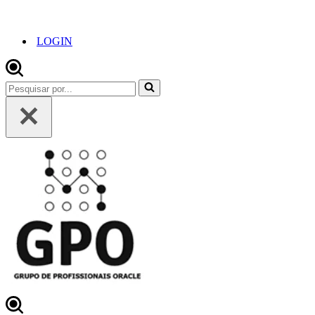
LOGIN
Pesquisar
por...