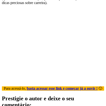
dicas preciosas sobre carreira).
Para acessá-lo,
basta acessar esse link e começar já a ouvir !
🙂
Prestigie o autor e deixe o seu
comentário: