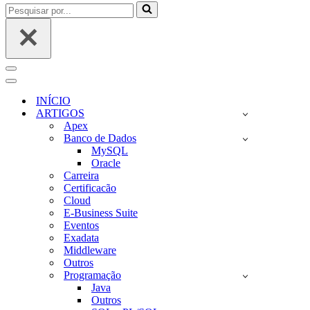
Pesquisar
por...
Menu
de
Menu
navegação
de
INÍCIO
navegação
ARTIGOS
Apex
Banco de Dados
MySQL
Oracle
Carreira
Certificacão
Cloud
E-Business Suite
Eventos
Exadata
Middleware
Outros
Programação
Java
Outros