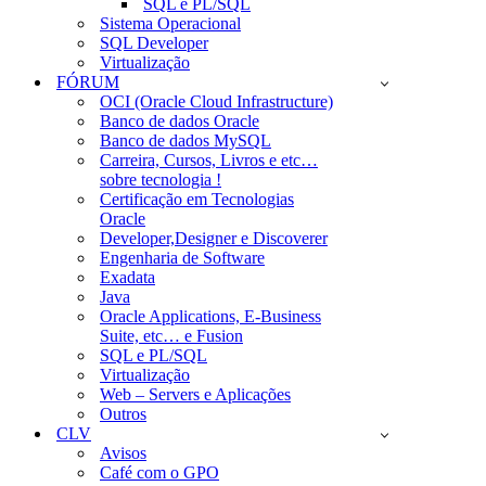
SQL e PL/SQL
Sistema Operacional
SQL Developer
Virtualização
FÓRUM
OCI (Oracle Cloud Infrastructure)
Banco de dados Oracle
Banco de dados MySQL
Carreira, Cursos, Livros e etc…
sobre tecnologia !
Certificação em Tecnologias
Oracle
Developer,Designer e Discoverer
Engenharia de Software
Exadata
Java
Oracle Applications, E-Business
Suite, etc… e Fusion
SQL e PL/SQL
Virtualização
Web – Servers e Aplicações
Outros
CLV
Avisos
Café com o GPO