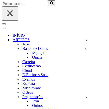
Pesquisar
por...
Menu
de
Menu
navegação
de
INÍCIO
navegação
ARTIGOS
Apex
Banco de Dados
MySQL
Oracle
Carreira
Certificacão
Cloud
E-Business Suite
Eventos
Exadata
Middleware
Outros
Programação
Java
Outros