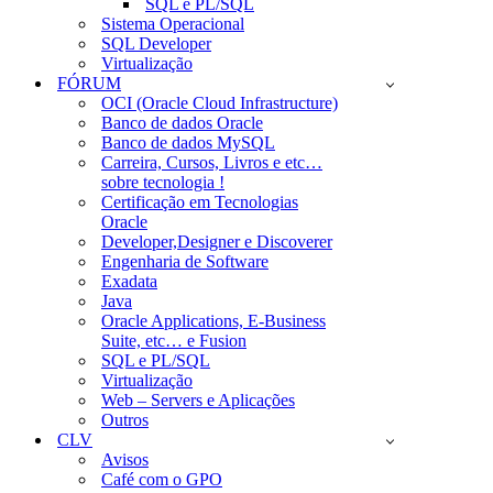
SQL e PL/SQL
Sistema Operacional
SQL Developer
Virtualização
FÓRUM
OCI (Oracle Cloud Infrastructure)
Banco de dados Oracle
Banco de dados MySQL
Carreira, Cursos, Livros e etc…
sobre tecnologia !
Certificação em Tecnologias
Oracle
Developer,Designer e Discoverer
Engenharia de Software
Exadata
Java
Oracle Applications, E-Business
Suite, etc… e Fusion
SQL e PL/SQL
Virtualização
Web – Servers e Aplicações
Outros
CLV
Avisos
Café com o GPO