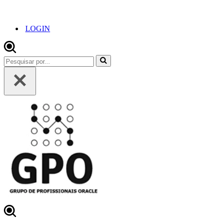
LOGIN
Pesquisar
por...