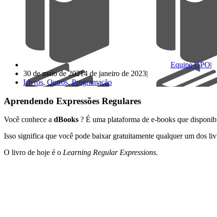
Equipe GPO
30 de maio de 2021
4 de janeiro de 2023
Livros
,
Outros
,
Programação
Aprendendo Expressões Regulares
Você conhece a
dBooks
? É uma plataforma de e-books que disponib
Isso significa que você pode baixar gratuitamente qualquer um dos livr
O livro de hoje é o
Learning Regular Expressions
.