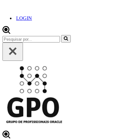
LOGIN
Pesquisar
por...