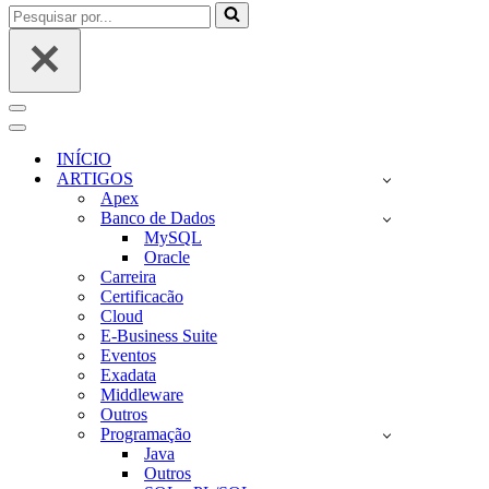
Pesquisar
por...
Menu
de
Menu
navegação
de
INÍCIO
navegação
ARTIGOS
Apex
Banco de Dados
MySQL
Oracle
Carreira
Certificacão
Cloud
E-Business Suite
Eventos
Exadata
Middleware
Outros
Programação
Java
Outros