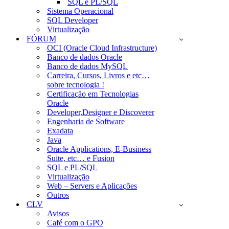
SQL e PL/SQL
Sistema Operacional
SQL Developer
Virtualização
FÓRUM
OCI (Oracle Cloud Infrastructure)
Banco de dados Oracle
Banco de dados MySQL
Carreira, Cursos, Livros e etc…
sobre tecnologia !
Certificação em Tecnologias
Oracle
Developer,Designer e Discoverer
Engenharia de Software
Exadata
Java
Oracle Applications, E-Business
Suite, etc… e Fusion
SQL e PL/SQL
Virtualização
Web – Servers e Aplicações
Outros
CLV
Avisos
Café com o GPO