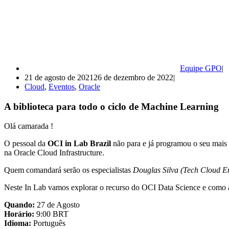
Equipe GPO
21 de agosto de 2021
26 de dezembro de 2022
Cloud
,
Eventos
,
Oracle
A biblioteca para todo o ciclo de Machine Learning
Olá camarada !
O pessoal da
OCI in Lab Brazil
não para e já programou o seu mai
na Oracle Cloud Infrastructure.
Quem comandará serão os especialistas
Douglas Silva (Tech Cloud E
Neste In Lab vamos explorar o recurso do OCI Data Science e como a
Quando:
27 de Agosto
Horário:
9:00 BRT
Idioma:
Português