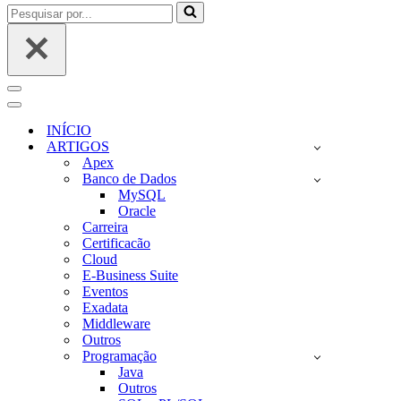
Pesquisar
por...
Menu
de
Menu
navegação
de
INÍCIO
navegação
ARTIGOS
Apex
Banco de Dados
MySQL
Oracle
Carreira
Certificacão
Cloud
E-Business Suite
Eventos
Exadata
Middleware
Outros
Programação
Java
Outros