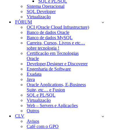
SQL e PL/SQL
Sistema Operacional
SQL Developer
Virtualização
FÓRUM
OCI (Oracle Cloud Infrastructure)
Banco de dados Oracle
Banco de dados MySQL
Carreira, Cursos, Livros e etc…
sobre tecnologia !
Certificação em Tecnologias
Oracle
Developer,Designer e Discoverer
Engenharia de Software
Exadata
Java
Oracle Applications, E-Business
Suite, etc… e Fusion
SQL e PL/SQL
Virtualização
Web – Servers e Aplicações
Outros
CLV
Avisos
Café com o GPO