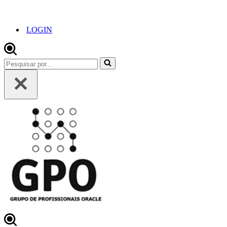
LOGIN
Pesquisar
por...