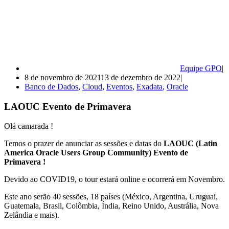
Equipe GPO
8 de novembro de 2021
13 de dezembro de 2022
Banco de Dados
,
Cloud
,
Eventos
,
Exadata
,
Oracle
LAOUC Evento de Primavera
Olá camarada !
Temos o prazer de anunciar as sessões e datas do
LAOUC (Latin
America Oracle Users Group Community) Evento de
Primavera !
Devido ao COVID19, o tour estará online e ocorrerá em Novembro.
Este ano serão 40 sessões, 18 países (México, Argentina, Uruguai,
Guatemala, Brasil, Colômbia, Índia, Reino Unido, Austrália, Nova
Zelândia e mais).