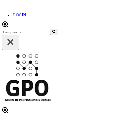
LOGIN
Pesquisar
por...