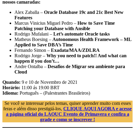
nossos camaradas:
Alex Zaballa –
Oracle Database 19c and 21c Best New
Features
Marcus Vinicius Miguel Pedro –
How to Save Time
Patching your Database with Ansible
Rodrigo Mufalani –
Let’s automate Oracle tasks
Matheus Boesing –
Autonomous Health Framework – ML
Applied to Save DBA’s Time
Fernando Simon –
Exadata/MAA/ZDLRA
Rodrigo Jorge –
Why you need to patch!! And what can
happen if you don’t…
Andre Ontalba –
Desafios de Migrar seu ambiente para
Cloud
Quando:
9 e 10 de Novembro de 2021
Horário:
11:00 ás 19:00 BRT
Idioma:
Português – (Palestrantes Brasileiros)
Se você se interessar pelos temas, quiser aprender muito com esses
feras e além disso prestigiá-los,
CLIQUE AQUI AGORA e acesse
a página oficial do LAOUC Evento de Primavera e confira a
grade e como se inscrever !