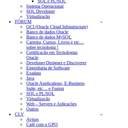
SQL e PL/SQL
Sistema Operacional
SQL Developer
Virtualização
FÓRUM
OCI (Oracle Cloud Infrastructure)
Banco de dados Oracle
Banco de dados MySQL
Carreira, Cursos, Livros e etc…
sobre tecnologia !
Certificação em Tecnologias
Oracle
Developer,Designer e Discoverer
Engenharia de Software
Exadata
Java
Oracle Applications, E-Business
Suite, etc… e Fusion
SQL e PL/SQL
Virtualização
Web – Servers e Aplicações
Outros
CLV
Avisos
Café com o GPO