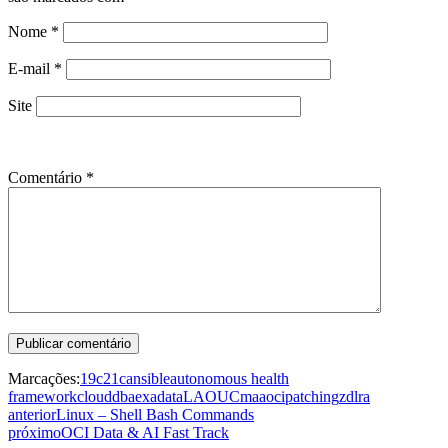
Nome
*
E-mail
*
Site
Comentário
*
Marcações:
19c
21c
ansible
autonomous health
framework
cloud
dba
exadata
LAOUC
maa
oci
patching
zdlra
anterior
Linux – Shell Bash Commands
próximo
OCI Data & AI Fast Track