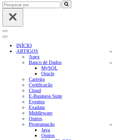
Pesquisar
por...
Menu
de
Menu
navegação
de
INÍCIO
navegação
ARTIGOS
Apex
Banco de Dados
MySQL
Oracle
Carreira
Certificacão
Cloud
E-Business Suite
Eventos
Exadata
Middleware
Outros
Programação
Java
Outros