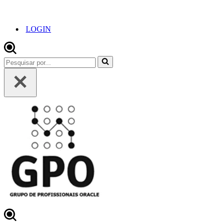
LOGIN
Pesquisar
por...