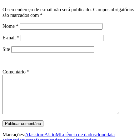
O seu endereço de e-mail não será publicado.
Campos obrigatórios
são marcados com
*
Nome
*
E-mail
*
Site
Comentário
*
Marcações:
AI
asktom
AUtoML
ciência de dados
cloud
data