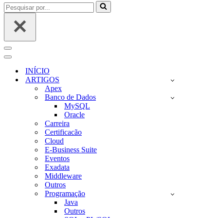
Pesquisar
por...
Menu
de
Menu
navegação
de
INÍCIO
navegação
ARTIGOS
Apex
Banco de Dados
MySQL
Oracle
Carreira
Certificacão
Cloud
E-Business Suite
Eventos
Exadata
Middleware
Outros
Programação
Java
Outros