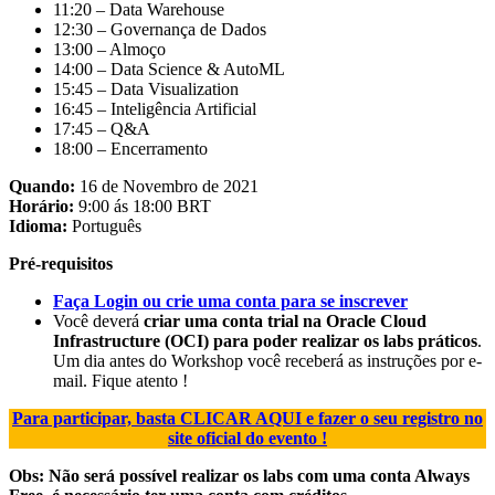
11:20 – Data Warehouse
12:30 – Governança de Dados
13:00 – Almoço
14:00 – Data Science & AutoML
15:45 – Data Visualization
16:45 – Inteligência Artificial
17:45 – Q&A
18:00 – Encerramento
Quando:
16 de Novembro de 2021
Horário:
9:00 ás 18:00 BRT
Idioma:
Português
Pré-requisitos
Faça Login ou crie uma conta para se inscrever
Você deverá
criar uma conta trial na Oracle Cloud
Infrastructure (OCI) para poder realizar os labs práticos
.
Um dia antes do Workshop você receberá as instruções por e-
mail. Fique atento !
Para participar, basta CLICAR AQUI e fazer o seu registro no
site oficial do evento !
Obs: Não será possível realizar os labs com uma conta Always