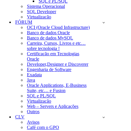
SQL e PL/SQL
Sistema Operacional
SQL Developer
Virtualização
FÓRUM
OCI (Oracle Cloud Infrastructure)
Banco de dados Oracle
Banco de dados MySQL
Carreira, Cursos, Livros e etc…
sobre tecnologia !
Certificação em Tecnologias
Oracle
Developer,Designer e Discoverer
Engenharia de Software
Exadata
Java
Oracle Applications, E-Business
Suite, etc… e Fusion
SQL e PL/SQL
Virtualização
Web – Servers e Aplicações
Outros
CLV
Avisos
Café com o GPO