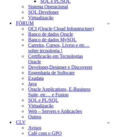
SQL e PL/SQL
Sistema Operacional
SQL Developer
Virtualização
FÓRUM
OCI (Oracle Cloud Infrastructure)
Banco de dados Oracle
Banco de dados MySQL
Carreira, Cursos, Livros e etc…
sobre tecnologia !
Certificação em Tecnologias
Oracle
Developer,Designer e Discoverer
Engenharia de Software
Exadata
Java
Oracle Applications, E-Business
Suite, etc… e Fusion
SQL e PL/SQL
Virtualização
Web – Servers e Aplicações
Outros
CLV
Avisos
Café com o GPO