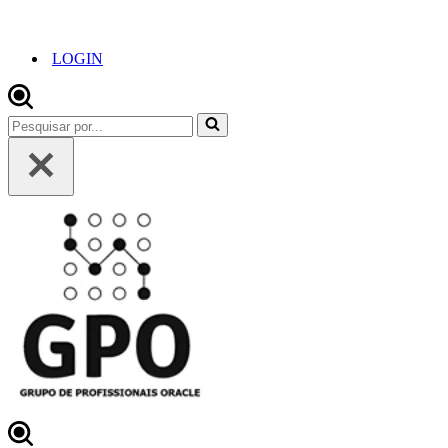
LOGIN
Pesquisar
por...