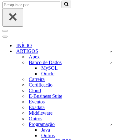
Pesquisar
por...
Menu
de
Menu
navegação
de
INÍCIO
navegação
ARTIGOS
Apex
Banco de Dados
MySQL
Oracle
Carreira
Certificacão
Cloud
E-Business Suite
Eventos
Exadata
Middleware
Outros
Programação
Java
Outros