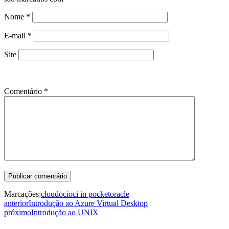
Nome
*
E-mail
*
Site
Comentário
*
Marcações:
cloud
oci
oci in pocket
oracle
anterior
Introdução ao Azure Virtual Desktop
próximo
Introdução ao UNIX