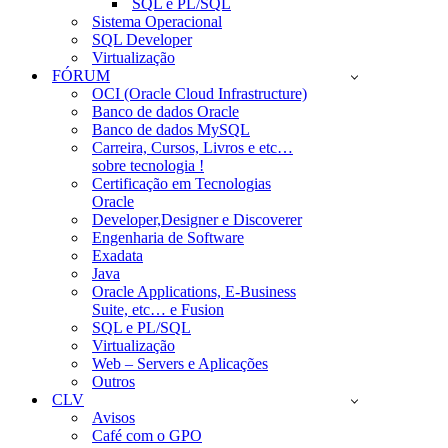
SQL e PL/SQL
Sistema Operacional
SQL Developer
Virtualização
FÓRUM
OCI (Oracle Cloud Infrastructure)
Banco de dados Oracle
Banco de dados MySQL
Carreira, Cursos, Livros e etc…
sobre tecnologia !
Certificação em Tecnologias
Oracle
Developer,Designer e Discoverer
Engenharia de Software
Exadata
Java
Oracle Applications, E-Business
Suite, etc… e Fusion
SQL e PL/SQL
Virtualização
Web – Servers e Aplicações
Outros
CLV
Avisos
Café com o GPO