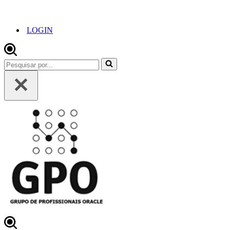
LOGIN
Pesquisar
por...