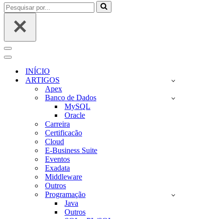
Pesquisar
por...
Menu
de
Menu
navegação
de
INÍCIO
navegação
ARTIGOS
Apex
Banco de Dados
MySQL
Oracle
Carreira
Certificacão
Cloud
E-Business Suite
Eventos
Exadata
Middleware
Outros
Programação
Java
Outros