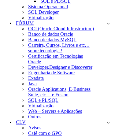
SQL e PL/SQL
Sistema Operacional
SQL Developer
Virtualização
FÓRUM
OCI (Oracle Cloud Infrastructure)
Banco de dados Oracle
Banco de dados MySQL
Carreira, Cursos, Livros e etc…
sobre tecnologia !
Certificação em Tecnologias
Oracle
Developer,Designer e Discoverer
Engenharia de Software
Exadata
Java
Oracle Applications, E-Business
Suite, etc… e Fusion
SQL e PL/SQL
Virtualização
Web – Servers e Aplicações
Outros
CLV
Avisos
Café com o GPO