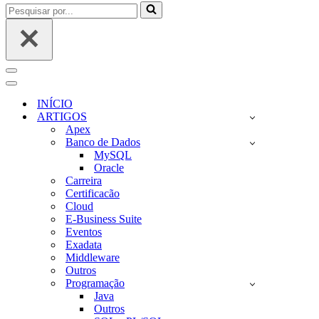
Pesquisar
por...
Menu
de
Menu
navegação
de
INÍCIO
navegação
ARTIGOS
Apex
Banco de Dados
MySQL
Oracle
Carreira
Certificacão
Cloud
E-Business Suite
Eventos
Exadata
Middleware
Outros
Programação
Java
Outros