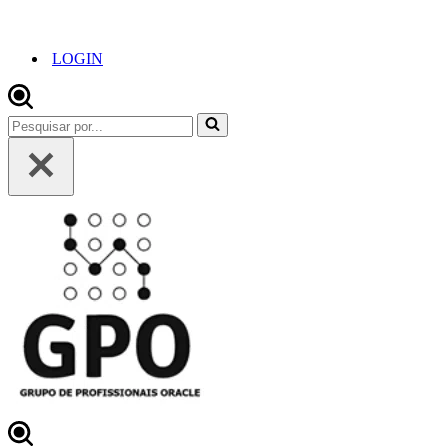
LOGIN
Pesquisar
por...