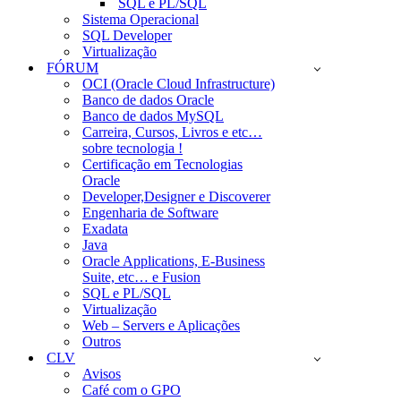
SQL e PL/SQL
Sistema Operacional
SQL Developer
Virtualização
FÓRUM
OCI (Oracle Cloud Infrastructure)
Banco de dados Oracle
Banco de dados MySQL
Carreira, Cursos, Livros e etc…
sobre tecnologia !
Certificação em Tecnologias
Oracle
Developer,Designer e Discoverer
Engenharia de Software
Exadata
Java
Oracle Applications, E-Business
Suite, etc… e Fusion
SQL e PL/SQL
Virtualização
Web – Servers e Aplicações
Outros
CLV
Avisos
Café com o GPO