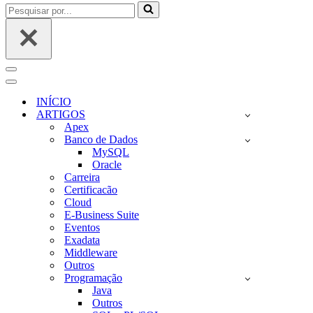
Pesquisar
por...
Menu
de
Menu
navegação
de
INÍCIO
navegação
ARTIGOS
Apex
Banco de Dados
MySQL
Oracle
Carreira
Certificacão
Cloud
E-Business Suite
Eventos
Exadata
Middleware
Outros
Programação
Java
Outros