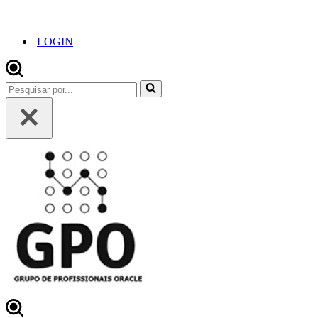
LOGIN
Pesquisar
por...