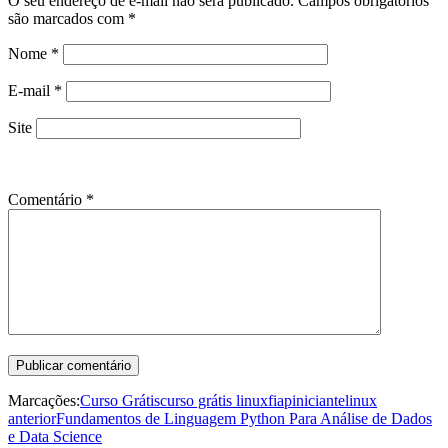
O seu endereço de e-mail não será publicado.
Campos obrigatórios
são marcados com
*
Nome
*
E-mail
*
Site
Comentário
*
Marcações:
Curso Grátis
curso grátis linux
fiap
iniciante
linux
anterior
Fundamentos de Linguagem Python Para Análise de Dados
e Data Science