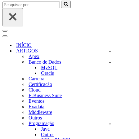
Pesquisar
por...
Menu
de
Menu
navegação
de
INÍCIO
navegação
ARTIGOS
Apex
Banco de Dados
MySQL
Oracle
Carreira
Certificacão
Cloud
E-Business Suite
Eventos
Exadata
Middleware
Outros
Programação
Java
Outros