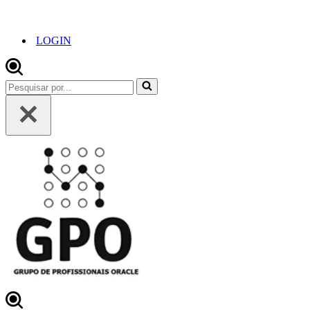
LOGIN
Pesquisar
por...