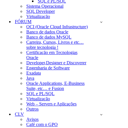
SQL e PL/SQL
Sistema Operacional
SQL Developer
Virtualização
FÓRUM
OCI (Oracle Cloud Infrastructure)
Banco de dados Oracle
Banco de dados MySQL
Carreira, Cursos, Livros e etc…
sobre tecnologia !
Certificação em Tecnologias
Oracle
Developer,Designer e Discoverer
Engenharia de Software
Exadata
Java
Oracle Applications, E-Business
Suite, etc… e Fusion
SQL e PL/SQL
Virtualização
Web – Servers e Aplicações
Outros
CLV
Avisos
Café com o GPO