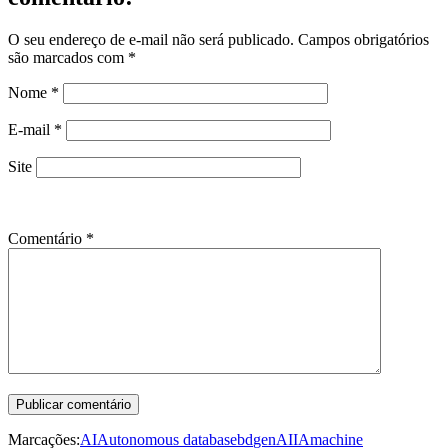
O seu endereço de e-mail não será publicado.
Campos obrigatórios
são marcados com
*
Nome
*
E-mail
*
Site
Comentário
*
Marcações:
AI
Autonomous database
bd
genAI
IA
machine