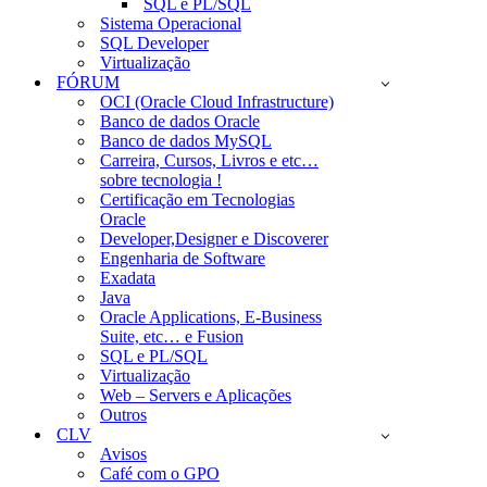
SQL e PL/SQL
Sistema Operacional
SQL Developer
Virtualização
FÓRUM
OCI (Oracle Cloud Infrastructure)
Banco de dados Oracle
Banco de dados MySQL
Carreira, Cursos, Livros e etc…
sobre tecnologia !
Certificação em Tecnologias
Oracle
Developer,Designer e Discoverer
Engenharia de Software
Exadata
Java
Oracle Applications, E-Business
Suite, etc… e Fusion
SQL e PL/SQL
Virtualização
Web – Servers e Aplicações
Outros
CLV
Avisos
Café com o GPO