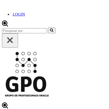
LOGIN
Pesquisar
por...