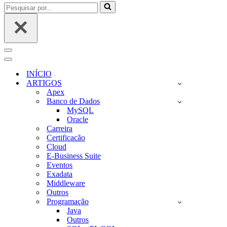
Pesquisar
por...
Menu
de
Menu
navegação
de
INÍCIO
navegação
ARTIGOS
Apex
Banco de Dados
MySQL
Oracle
Carreira
Certificacão
Cloud
E-Business Suite
Eventos
Exadata
Middleware
Outros
Programação
Java
Outros