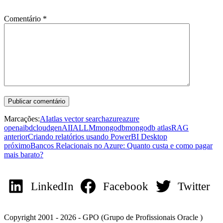
Comentário
*
Marcações:
AI
atlas vector search
azure
azure
openai
bd
cloud
genAI
IA
LLM
mongodb
mongodb atlas
RAG
anterior
Criando relatórios usando PowerBI Desktop
próximo
Bancos Relacionais no Azure: Quanto custa e como pagar
mais barato?
LinkedIn
Facebook
Twitter
Copyright 2001 - 2026 - GPO (Grupo de Profissionais Oracle )