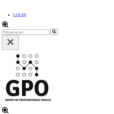
LOGIN
Pesquisar
por...