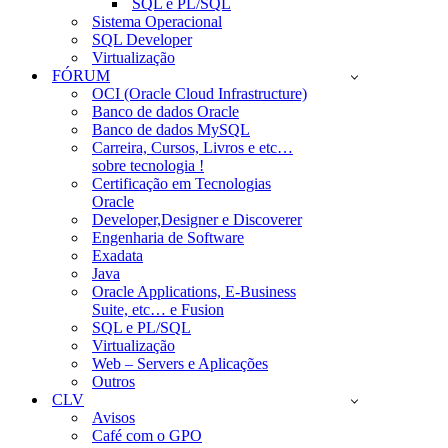
SQL e PL/SQL
Sistema Operacional
SQL Developer
Virtualização
FÓRUM
OCI (Oracle Cloud Infrastructure)
Banco de dados Oracle
Banco de dados MySQL
Carreira, Cursos, Livros e etc…
sobre tecnologia !
Certificação em Tecnologias
Oracle
Developer,Designer e Discoverer
Engenharia de Software
Exadata
Java
Oracle Applications, E-Business
Suite, etc… e Fusion
SQL e PL/SQL
Virtualização
Web – Servers e Aplicações
Outros
CLV
Avisos
Café com o GPO