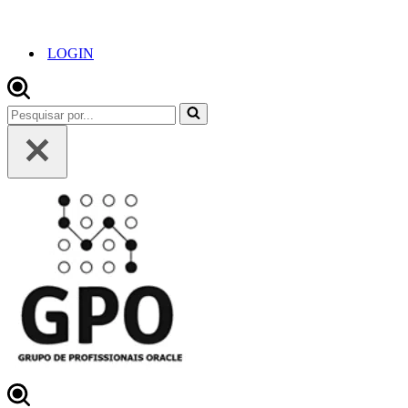
LOGIN
Pesquisar
por...