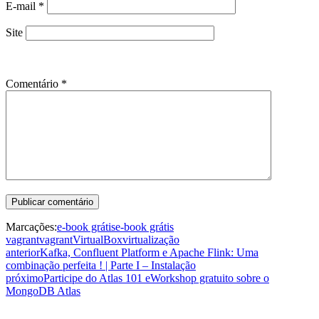
E-mail
*
Site
Comentário
*
Marcações:
e-book grátis
e-book grátis
vagrant
vagrant
VirtualBox
virtualização
anterior
Kafka, Confluent Platform e Apache Flink: Uma
combinação perfeita ! | Parte I – Instalação
próximo
Participe do Atlas 101 eWorkshop gratuito sobre o
MongoDB Atlas