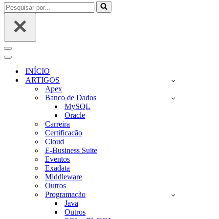
Pesquisar
por...
Menu
de
Menu
navegação
de
INÍCIO
navegação
ARTIGOS
Apex
Banco de Dados
MySQL
Oracle
Carreira
Certificacão
Cloud
E-Business Suite
Eventos
Exadata
Middleware
Outros
Programação
Java
Outros