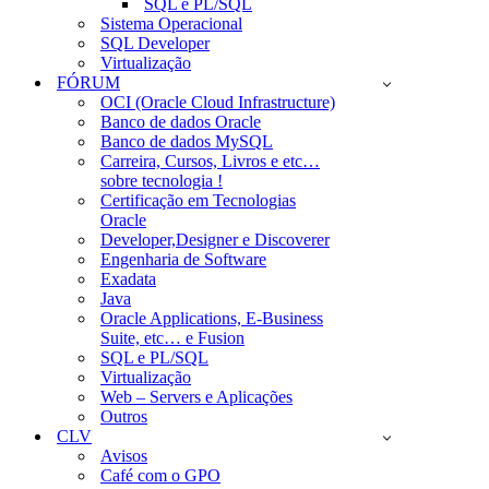
SQL e PL/SQL
Sistema Operacional
SQL Developer
Virtualização
FÓRUM
OCI (Oracle Cloud Infrastructure)
Banco de dados Oracle
Banco de dados MySQL
Carreira, Cursos, Livros e etc…
sobre tecnologia !
Certificação em Tecnologias
Oracle
Developer,Designer e Discoverer
Engenharia de Software
Exadata
Java
Oracle Applications, E-Business
Suite, etc… e Fusion
SQL e PL/SQL
Virtualização
Web – Servers e Aplicações
Outros
CLV
Avisos
Café com o GPO