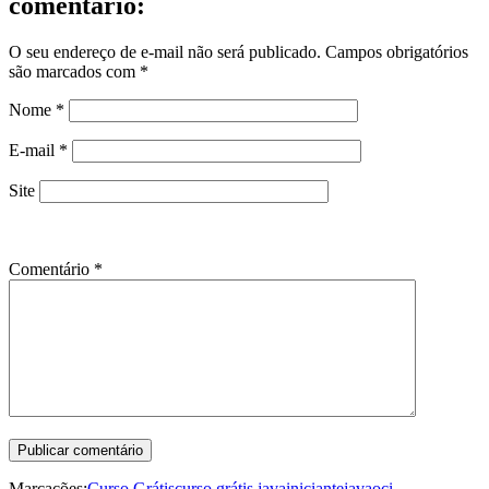
comentário:
O seu endereço de e-mail não será publicado.
Campos obrigatórios
são marcados com
*
Nome
*
E-mail
*
Site
Comentário
*
Marcações:
Curso Grátis
curso grátis java
iniciante
java
oci