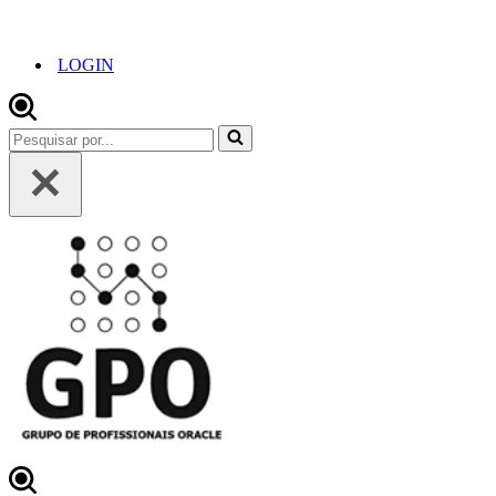
LOGIN
Pesquisar
por...