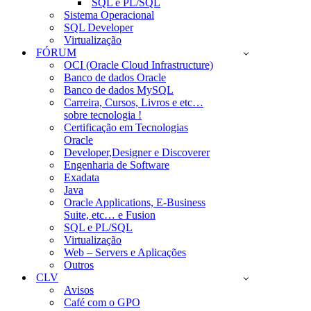
SQL e PL/SQL
Sistema Operacional
SQL Developer
Virtualização
FÓRUM
OCI (Oracle Cloud Infrastructure)
Banco de dados Oracle
Banco de dados MySQL
Carreira, Cursos, Livros e etc…
sobre tecnologia !
Certificação em Tecnologias
Oracle
Developer,Designer e Discoverer
Engenharia de Software
Exadata
Java
Oracle Applications, E-Business
Suite, etc… e Fusion
SQL e PL/SQL
Virtualização
Web – Servers e Aplicações
Outros
CLV
Avisos
Café com o GPO