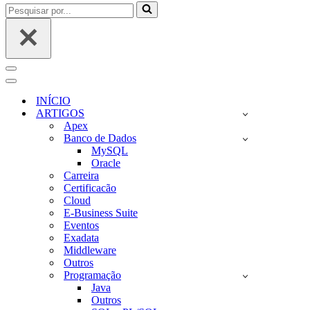
Pesquisar
por...
Menu
de
Menu
navegação
de
INÍCIO
navegação
ARTIGOS
Apex
Banco de Dados
MySQL
Oracle
Carreira
Certificacão
Cloud
E-Business Suite
Eventos
Exadata
Middleware
Outros
Programação
Java
Outros