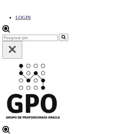
LOGIN
Pesquisar
por...