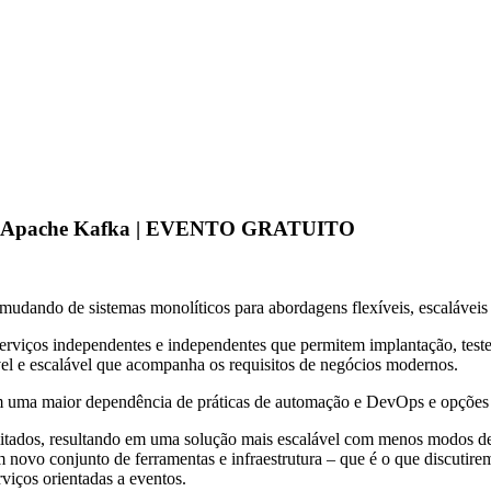
 com Apache Kafka | EVENTO GRATUITO
mudando de sistemas monolíticos para abordagens flexíveis, escaláveis ​​
rviços independentes e independentes que permitem implantação, teste
el e escalável que acompanha os requisitos de negócios modernos.
m uma maior dependência de práticas de automação e DevOps e opções li
limitados, resultando em uma solução mais escalável com menos modos d
 novo conjunto de ferramentas e infraestrutura – que é o que discutire
rviços orientadas a eventos.