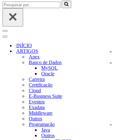
Pesquisar
por...
Menu
de
Menu
navegação
de
INÍCIO
navegação
ARTIGOS
Apex
Banco de Dados
MySQL
Oracle
Carreira
Certificacão
Cloud
E-Business Suite
Eventos
Exadata
Middleware
Outros
Programação
Java
Outros