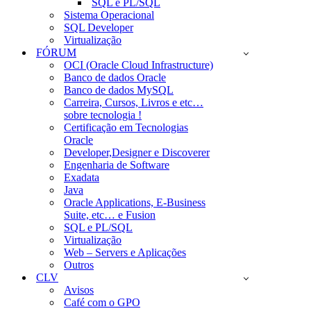
SQL e PL/SQL
Sistema Operacional
SQL Developer
Virtualização
FÓRUM
OCI (Oracle Cloud Infrastructure)
Banco de dados Oracle
Banco de dados MySQL
Carreira, Cursos, Livros e etc…
sobre tecnologia !
Certificação em Tecnologias
Oracle
Developer,Designer e Discoverer
Engenharia de Software
Exadata
Java
Oracle Applications, E-Business
Suite, etc… e Fusion
SQL e PL/SQL
Virtualização
Web – Servers e Aplicações
Outros
CLV
Avisos
Café com o GPO