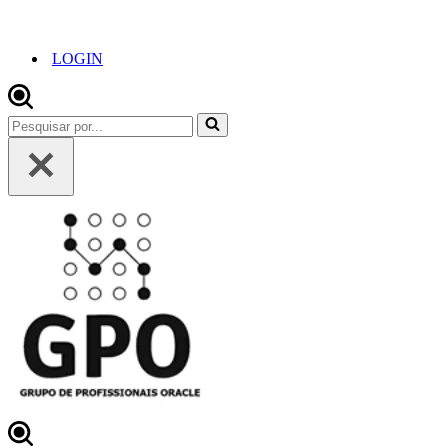
LOGIN
Pesquisar
por...