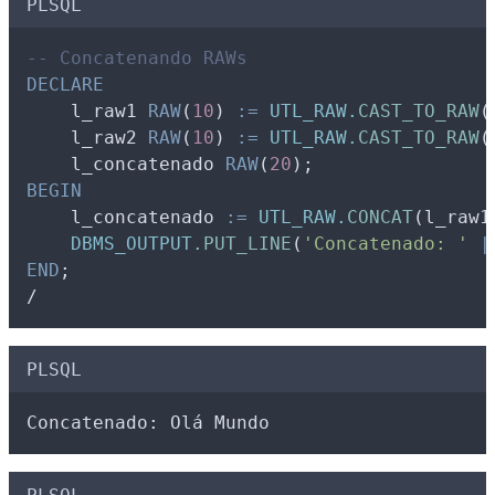
PLSQL
-- Concatenando RAWs
DECLARE
l_raw1
RAW
(
10
) 
:=
UTL_RAW.
CAST_TO_RAW
(
l_raw2
RAW
(
10
) 
:=
UTL_RAW.
CAST_TO_RAW
(
l_concatenado
RAW
(
20
);
BEGIN
l_concatenado
:=
UTL_RAW.
CONCAT
(
l_raw1
DBMS_OUTPUT.
PUT_LINE
(
'Concatenado: '
|
END
;
/
PLSQL
Concatenado: Olá Mundo