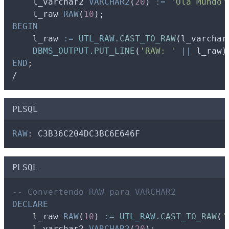
l_varchar2
VARCHAR2
(
20
) 
:=
'Olá Mundo'
l_raw
RAW
(
10
);
BEGIN
l_raw
:=
UTL_RAW.
CAST_TO_RAW
(
l_varchar
DBMS_OUTPUT.
PUT_LINE
(
'RAW: '
||
l_raw
)
END
;
/
PLSQL
RAW
: C3B36C204DC3BC6E646F
PLSQL
-- Convertendo RAW para VARCHAR2
DECLARE
l_raw
RAW
(
10
) 
:=
UTL_RAW.
CAST_TO_RAW
(
'
l_varchar2
VARCHAR2
(
20
);