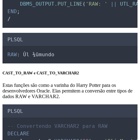
DBMS_OUTPUT.
PUT_LINE
(
'RAW: '
||
UTL_RA
END
;
/
PLSQL
RAW
: Ûl ¾ümundo
CAST_TO_RAW e CAST_TO_VARCHAR2
Estas funções são como a varinha do Harry Potter para os
desenvolvedores Oracle. Elas permitem a conversão entre tipos de
dados RAW e VARCHAR2.
PLSQL
-- Convertendo VARCHAR2 para RAW
DECLARE