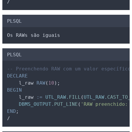
/
PLSQL
Os RAWs são iguais
PLSQL
-- Preenchendo RAW com um valor específico
DECLARE
l_raw
RAW
(
10
);
BEGIN
l_raw
:=
UTL_RAW.
FILL
(
UTL_RAW.
CAST_TO_
DBMS_OUTPUT.
PUT_LINE
(
'RAW preenchido: 
END
;
/