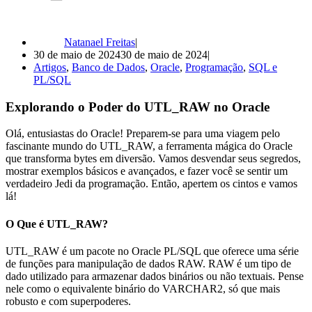
Natanael Freitas
30 de maio de 2024
30 de maio de 2024
Artigos
,
Banco de Dados
,
Oracle
,
Programação
,
SQL e
PL/SQL
Explorando o Poder do UTL_RAW no Oracle
Olá, entusiastas do Oracle! Preparem-se para uma viagem pelo
fascinante mundo do UTL_RAW, a ferramenta mágica do Oracle
que transforma bytes em diversão. Vamos desvendar seus segredos,
mostrar exemplos básicos e avançados, e fazer você se sentir um
verdadeiro Jedi da programação. Então, apertem os cintos e vamos
lá!
O Que é UTL_RAW?
UTL_RAW é um pacote no Oracle PL/SQL que oferece uma série
de funções para manipulação de dados RAW. RAW é um tipo de
dado utilizado para armazenar dados binários ou não textuais. Pense
nele como o equivalente binário do VARCHAR2, só que mais
robusto e com superpoderes.