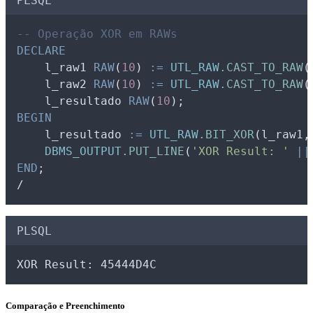
PLSQL
-- Operação XOR em RAWs
DECLARE
l_raw1
RAW
(
10
) 
:=
UTL_RAW.
CAST_TO_RAW
(
l_raw2
RAW
(
10
) 
:=
UTL_RAW.
CAST_TO_RAW
(
l_resultado
RAW
(
10
);
BEGIN
l_resultado
:=
UTL_RAW.
BIT_XOR
(
l_raw1
,
DBMS_OUTPUT.
PUT_LINE
(
'XOR Result: '
||
END
;
/
PLSQL
XOR Result: 45444D4C
Comparação e Preenchimento