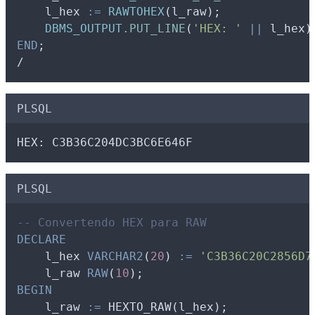
l_hex
:=
RAWTOHEX
(
l_raw
);
DBMS_OUTPUT.
PUT_LINE
(
'HEX: '
||
l_hex
)
END
;
/
PLSQL
HEX: C3B36C204DC3BC6E646F
PLSQL
-- Convertendo HEX para RAW
DECLARE
l_hex
VARCHAR2
(
20
) 
:=
'C3B36C20C2856D7
l_raw
RAW
(
10
);
BEGIN
l_raw
:=
 HEXTO_RAW(
l_hex
);