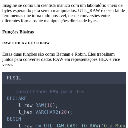
Imagine-se como um cientista maluco com um laboratório cheio de
bytes esperando para serem manipulados. UTL_RAW é o seu kit de
ferramentas que torna tudo possível, desde conversões entre
diferentes formatos até manipulações diretas de bytes.
Funções Básicas
RAWTOHEX e HEXTORAW
Essas duas funções são como Batman e Robin. Eles trabalham
juntos para converter dados RAW em representações HEX e vice-
versa.
PLSQL
-- Convertendo RAW para HEX
DECLARE
l_raw
RAW
(
10
);
l_hex
VARCHAR2
(
20
);
BEGIN
l_raw
:=
UTL_RAW.
CAST_TO_RAW
(
'Olá Mund