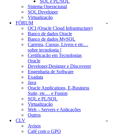
SQL e PL/SQL
Sistema Operacional
SQL Developer
Virtualização
FÓRUM
OCI (Oracle Cloud Infrastructure)
Banco de dados Oracle
Banco de dados MySQL
Carreira, Cursos, Livros e etc…
sobre tecnologia !
Certificação em Tecnologias
Oracle
Developer,Designer e Discoverer
Engenharia de Software
Exadata
Java
Oracle Applications, E-Business
Suite, etc… e Fusion
SQL e PL/SQL
Virtualização
Web – Servers e Aplicações
Outros
CLV
Avisos
Café com o GPO