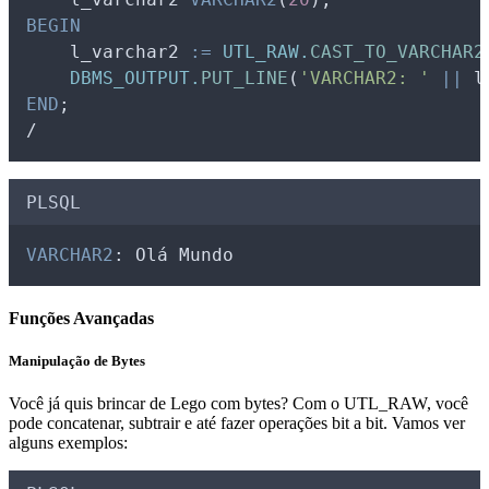
BEGIN
l_varchar2
:=
UTL_RAW.
CAST_TO_VARCHAR2
DBMS_OUTPUT.
PUT_LINE
(
'VARCHAR2: '
||
l
END
;
/
PLSQL
VARCHAR2
: Olá Mundo
Funções Avançadas
Manipulação de Bytes
Você já quis brincar de Lego com bytes? Com o UTL_RAW, você
pode concatenar, subtrair e até fazer operações bit a bit. Vamos ver
alguns exemplos: