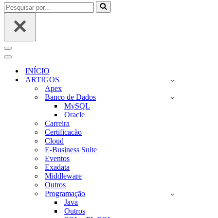
Pesquisar
por...
Menu
de
Menu
navegação
de
INÍCIO
navegação
ARTIGOS
Apex
Banco de Dados
MySQL
Oracle
Carreira
Certificacão
Cloud
E-Business Suite
Eventos
Exadata
Middleware
Outros
Programação
Java
Outros