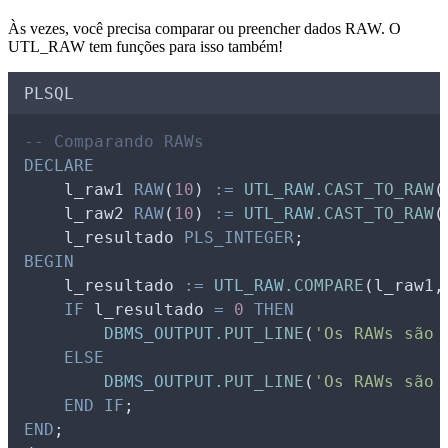
Às vezes, você precisa comparar ou preencher dados RAW. O
UTL_RAW tem funções para isso também!
PLSQL
-- Comparando RAWs
DECLARE
l_raw1
RAW
(
10
) 
:=
UTL_RAW.
CAST_TO_RAW
(
l_raw2
RAW
(
10
) 
:=
UTL_RAW.
CAST_TO_RAW
(
l_resultado
PLS_INTEGER
;
BEGIN
l_resultado
:=
UTL_RAW.
COMPARE
(
l_raw1
,
IF
l_resultado
=
0
THEN
DBMS_OUTPUT.
PUT_LINE
(
'Os RAWs são 
ELSE
DBMS_OUTPUT.
PUT_LINE
(
'Os RAWs são 
END IF
;
END
;