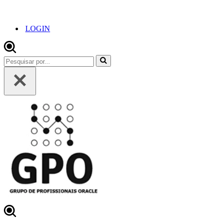
LOGIN
Pesquisar
por...