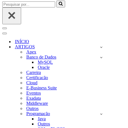
Pesquisar
por...
Menu
de
Menu
navegação
de
INÍCIO
navegação
ARTIGOS
Apex
Banco de Dados
MySQL
Oracle
Carreira
Certificacão
Cloud
E-Business Suite
Eventos
Exadata
Middleware
Outros
Programação
Java
Outros