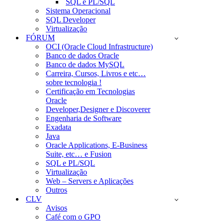
SQL e PL/SQL
Sistema Operacional
SQL Developer
Virtualização
FÓRUM
OCI (Oracle Cloud Infrastructure)
Banco de dados Oracle
Banco de dados MySQL
Carreira, Cursos, Livros e etc…
sobre tecnologia !
Certificação em Tecnologias
Oracle
Developer,Designer e Discoverer
Engenharia de Software
Exadata
Java
Oracle Applications, E-Business
Suite, etc… e Fusion
SQL e PL/SQL
Virtualização
Web – Servers e Aplicações
Outros
CLV
Avisos
Café com o GPO