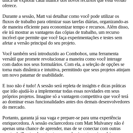
única de explorar cada nuance dos novos recursos que essa versão
oferece.
Durante a sessão, Matt vai detalhar como você pode utilizar os
fluxos de trabalho para otimizar suas tarefas diárias, organizando-as
de maneira eficiente para economizar tempo e recursos. Além disso,
ele irá mostrar as vantagens das cópias de trabalho, um recurso
incrível que permite que você faça experimentações e testes sem
afetar a versão principal do seu projeto.
Você também será introduzido ao Combobox, uma ferramenta
versátil que promete revolucionar a maneira como você interage
com dados nos seus formulários. Com ela, a seleção de opções se
torna mais dinâmica e intuitiva, permitindo que seus projetos atinjam
um novo patamar de usabilidade.
E isso não é tudo! A sessão será repleta de insights e dicas práticas
que irão ajudá-lo a implementar todas essas novidades em seus
próprios projetos. Imagine só a vantagem competitiva que você terá
ao dominar essas funcionalidades antes dos demais desenvolvedores
do mercado.
Portanto, garanta já sua vaga e prepare-se para uma experiência
enriquecedora. A sessão esclarecedora com Matt Mulvaney não é
apenas uma chance de aprender, mas de se conectar com outras