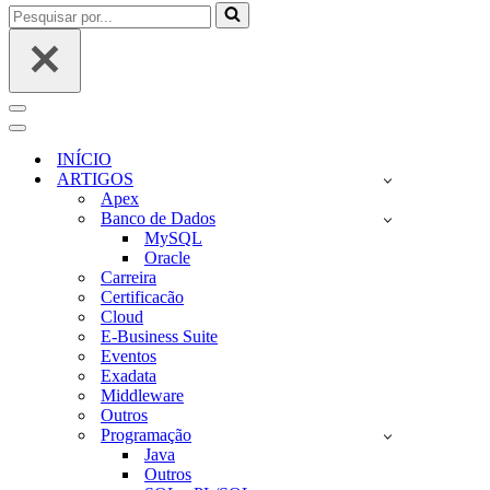
Pesquisar
por...
Menu
de
Menu
navegação
de
INÍCIO
navegação
ARTIGOS
Apex
Banco de Dados
MySQL
Oracle
Carreira
Certificacão
Cloud
E-Business Suite
Eventos
Exadata
Middleware
Outros
Programação
Java
Outros