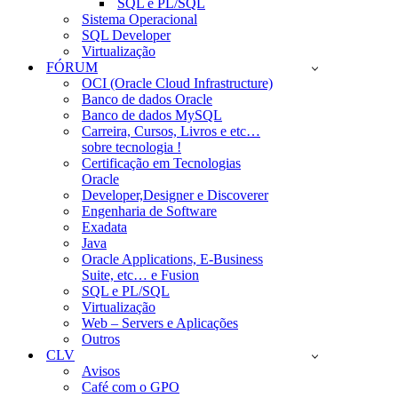
SQL e PL/SQL
Sistema Operacional
SQL Developer
Virtualização
FÓRUM
OCI (Oracle Cloud Infrastructure)
Banco de dados Oracle
Banco de dados MySQL
Carreira, Cursos, Livros e etc…
sobre tecnologia !
Certificação em Tecnologias
Oracle
Developer,Designer e Discoverer
Engenharia de Software
Exadata
Java
Oracle Applications, E-Business
Suite, etc… e Fusion
SQL e PL/SQL
Virtualização
Web – Servers e Aplicações
Outros
CLV
Avisos
Café com o GPO