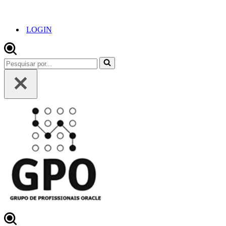
LOGIN
Pesquisar
por...