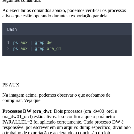
seguintes comandos:
Ao executar os comandos abaixo, podemos verificar os processos
ativos que estão operando durante a exportação paralela:
Bash
ps
aux
|
grep
dw
ps
aux
|
grep
ora_dm
PS AUX
Na imagem acima, podemos observar o que acabamos de
configurar. Veja que:
Processos DW (ora_dw):
Dois processos (ora_dw00_orcl e
ora_dw01_orcl) estão ativos. Isso confirma que o parâmetro
PARALLEL=2 foi aplicado corretamente. Cada processo DW é
responsável por escrever em um arquivo dump específico, dividindo
o trabalho de exportação e acelerando a conclusão do job.