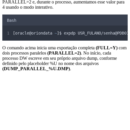
PARALLEL=2 e, durante o processo, aumentamos esse valor para
4 usando o modo interativo.
Bash
[
oracle@oriondata 
~
]
$ expdp USR_FULANO/senha@PDB01
O comando acima inicia uma exportação completa
(FULL=Y)
com
dois processos paralelos
(PARALLEL=2)
. No início, cada
processo DW escreve em seu próprio arquivo dump, conforme
definido pelo placeholder %U no nome dos arquivos
(DUMP_PARALLEL_%U.DMP)
.