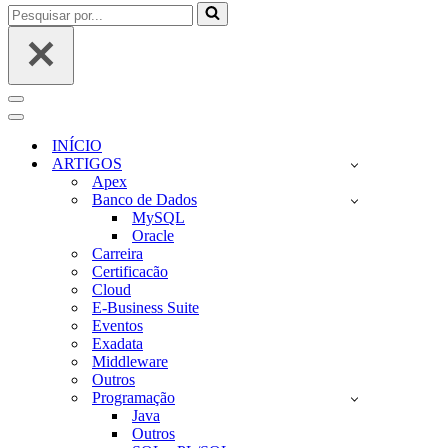
Pesquisar
por...
Menu
de
Menu
navegação
de
INÍCIO
navegação
ARTIGOS
Apex
Banco de Dados
MySQL
Oracle
Carreira
Certificacão
Cloud
E-Business Suite
Eventos
Exadata
Middleware
Outros
Programação
Java
Outros