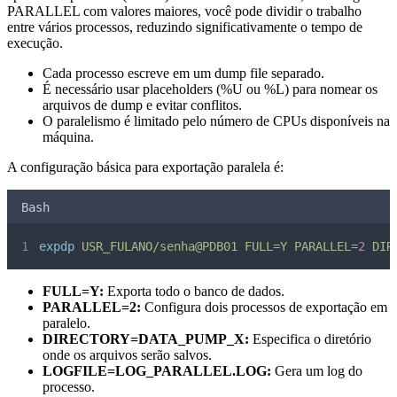
PARALLEL com valores maiores, você pode dividir o trabalho
entre vários processos, reduzindo significativamente o tempo de
execução.
Cada processo escreve em um dump file separado.
É necessário usar placeholders (%U ou %L) para nomear os
arquivos de dump e evitar conflitos.
O paralelismo é limitado pelo número de CPUs disponíveis na
máquina.
A configuração básica para exportação paralela é:
Bash
expdp
USR_FULANO/senha@PDB01
FULL=Y
PARALLEL=
2
DIR
FULL=Y:
Exporta todo o banco de dados.
PARALLEL=2:
Configura dois processos de exportação em
paralelo.
DIRECTORY=DATA_PUMP_X:
Especifica o diretório
onde os arquivos serão salvos.
LOGFILE=LOG_PARALLEL.LOG:
Gera um log do
processo.