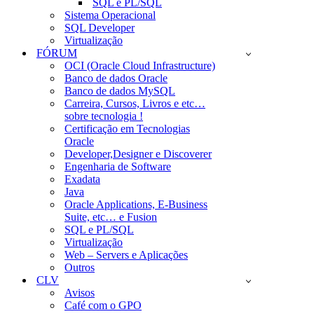
SQL e PL/SQL
Sistema Operacional
SQL Developer
Virtualização
FÓRUM
OCI (Oracle Cloud Infrastructure)
Banco de dados Oracle
Banco de dados MySQL
Carreira, Cursos, Livros e etc…
sobre tecnologia !
Certificação em Tecnologias
Oracle
Developer,Designer e Discoverer
Engenharia de Software
Exadata
Java
Oracle Applications, E-Business
Suite, etc… e Fusion
SQL e PL/SQL
Virtualização
Web – Servers e Aplicações
Outros
CLV
Avisos
Café com o GPO