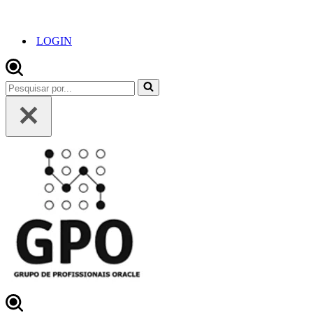
LOGIN
Pesquisar
por...