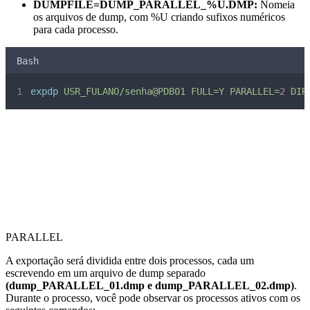
DUMPFILE=DUMP_PARALLEL_%U.DMP:
Nomeia
os arquivos de dump, com %U criando sufixos numéricos
para cada processo.
Bash
expdp
USR_FULANO/senha@PDB01
FULL=Y
PARALLEL=
2
DIR
PARALLEL
A exportação será dividida entre dois processos, cada um
escrevendo em um arquivo de dump separado
(dump_PARALLEL_01.dmp e dump_PARALLEL_02.dmp)
.
Durante o processo, você pode observar os processos ativos com os