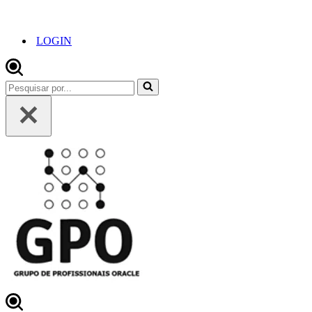
LOGIN
Pesquisar
por...