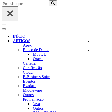
Pesquisar
por...
Menu
de
Menu
navegação
de
INÍCIO
navegação
ARTIGOS
Apex
Banco de Dados
MySQL
Oracle
Carreira
Certificacão
Cloud
E-Business Suite
Eventos
Exadata
Middleware
Outros
Programação
Java
Outros