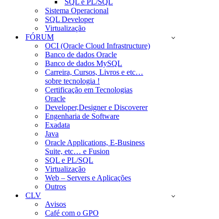
SQL e PL/SQL
Sistema Operacional
SQL Developer
Virtualização
FÓRUM
OCI (Oracle Cloud Infrastructure)
Banco de dados Oracle
Banco de dados MySQL
Carreira, Cursos, Livros e etc…
sobre tecnologia !
Certificação em Tecnologias
Oracle
Developer,Designer e Discoverer
Engenharia de Software
Exadata
Java
Oracle Applications, E-Business
Suite, etc… e Fusion
SQL e PL/SQL
Virtualização
Web – Servers e Aplicações
Outros
CLV
Avisos
Café com o GPO