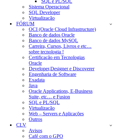
SQL e PL/SQL
Sistema Operacional
SQL Developer
Virtualização
FÓRUM
OCI (Oracle Cloud Infrastructure)
Banco de dados Oracle
Banco de dados MySQL
Carreira, Cursos, Livros e etc…
sobre tecnologia !
Certificação em Tecnologias
Oracle
Developer,Designer e Discoverer
Engenharia de Software
Exadata
Java
Oracle Applications, E-Business
Suite, etc… e Fusion
SQL e PL/SQL
Virtualização
Web – Servers e Aplicações
Outros
CLV
Avisos
Café com o GPO