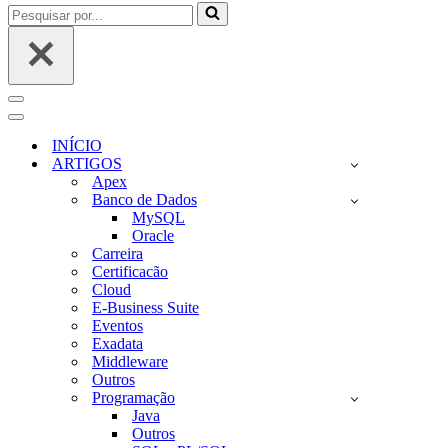
Pesquisar
por...
Menu
de
Menu
navegação
de
INÍCIO
navegação
ARTIGOS
Apex
Banco de Dados
MySQL
Oracle
Carreira
Certificacão
Cloud
E-Business Suite
Eventos
Exadata
Middleware
Outros
Programação
Java
Outros