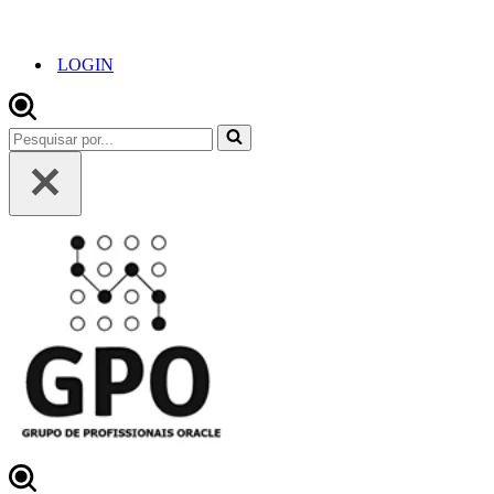
LOGIN
Pesquisar
por...