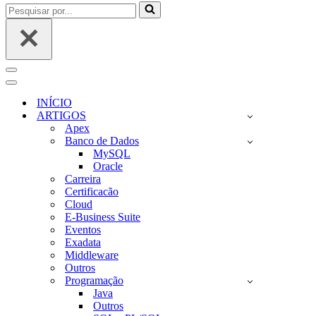
Pesquisar
por...
Menu
de
Menu
navegação
de
INÍCIO
navegação
ARTIGOS
Apex
Banco de Dados
MySQL
Oracle
Carreira
Certificacão
Cloud
E-Business Suite
Eventos
Exadata
Middleware
Outros
Programação
Java
Outros