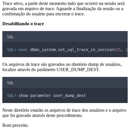
Trace ativo, a partir deste momento tudo que ocorrer na sessão será
gravada em arquivo de trace. Aguarde a finalização da sessão ou a
confirmação do usuário para encerrar o trace.
Desabilitando o trace
SQL
SQL>
exec
 dbms_system.set_sql_trace_in_session(
25
, 
14
Os arquivos de trace são gravados no diretório dump de usuários,
localize através do parâmetro USER_DUMP_DEST.
SQL
SQL>
 show parameter user_dump_dest
Neste diretório estarão os arquivos de trace dos usuários e o arquivo
que foi gravado através deste procedimento.
Bom proveito.