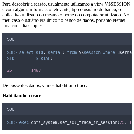
Para descobrir a sessão, usualmente utilizamos a view V$SESSION
e com alguma informação relevante, tipo o usuário do banco, o
aplicativo utilizado ou mesmo o nome do computador utilizado. No
meu caso o usuário era único no banco de dados, portanto efetuei
uma consulta simples.
SQL
SQL>
select
sid
, 
serial
# 
from
 v$
session
where
 usernam
SID
SERIAL
#
------- ------------
25
1468
De posse dos dados, vamos habilitrar o trace.
Habilitando o trace
SQL
SQL>
exec
 dbms_system.set_sql_trace_in_session(
25
, 
14