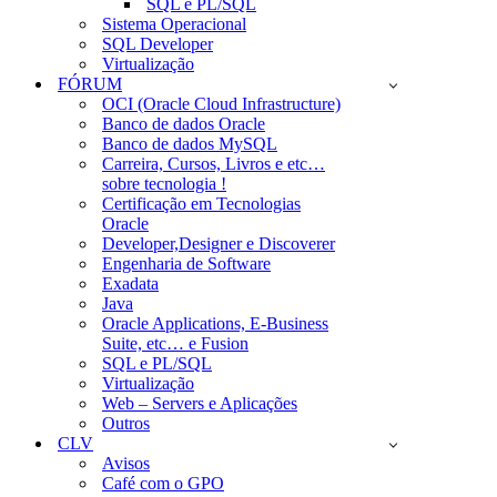
SQL e PL/SQL
Sistema Operacional
SQL Developer
Virtualização
FÓRUM
OCI (Oracle Cloud Infrastructure)
Banco de dados Oracle
Banco de dados MySQL
Carreira, Cursos, Livros e etc…
sobre tecnologia !
Certificação em Tecnologias
Oracle
Developer,Designer e Discoverer
Engenharia de Software
Exadata
Java
Oracle Applications, E-Business
Suite, etc… e Fusion
SQL e PL/SQL
Virtualização
Web – Servers e Aplicações
Outros
CLV
Avisos
Café com o GPO