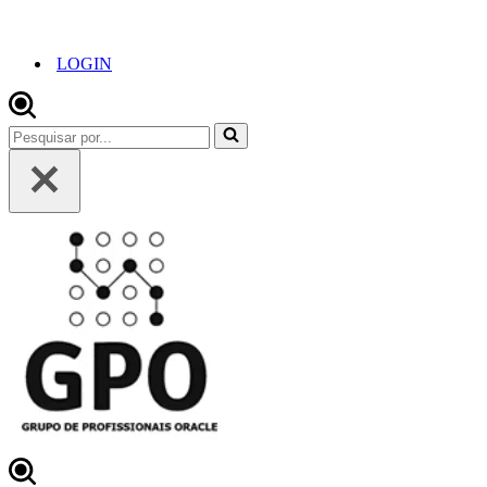
LOGIN
Pesquisar
por...