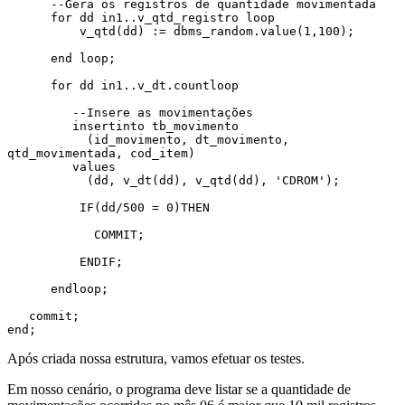
      --Gera os registros de quantidade movimentada

      for dd in1..v_qtd_registro loop     

          v_qtd(dd) := dbms_random.value(1,100); 
      end loop;      

      for dd in1..v_dt.countloop

         --Insere as movimentações

         insertinto tb_movimento

           (id_movimento, dt_movimento, 
qtd_movimentada, cod_item)

         values

           (dd, v_dt(dd), v_qtd(dd), 'CDROM');

          IF(dd/500 = 0)THEN

            COMMIT;

          ENDIF;

      endloop; 

   commit;

end;
Após criada nossa estrutura, vamos efetuar os testes.
Em nosso cenário, o programa deve listar se a quantidade de