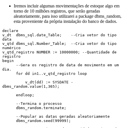
Iremos incluir algumas movimentações de estoque algo em
torno de 10 milhões registros, que serão geradas
aleatoriamente, para isso utilizarei a package dbms_random,
esta proveniente da própria instalação do banco de dados.
declare

v_dt  dbms_sql.date_Table;    --Cria vetor do tipo 
data

v_qtd dbms_sql.Number_Table;  --Cria vetor do tipo 
numérico

v_qtd_registro NUMBER := 10000000; --Quantidade de 
registro

begin

      --Gera os registro de data de movimento em um 
dia.

      for dd in1..v_qtd_registro loop  

          v_dt(dd) := SYSDATE - 
dbms_random.value(1,365);                

      endloop;  

      --Termina o processo

      dbms_random.terminate;

      --Popular as datas geradas aleatoriamente

      dbms_random.seed(99999);
