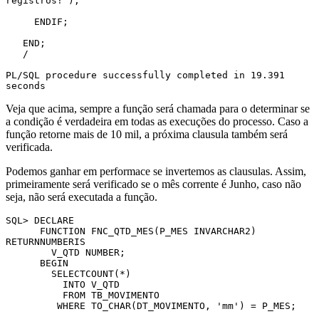
registros!');

     ENDIF;

   END;

   /

PL/SQL procedure successfully completed in 19.391 
seconds
Veja que acima, sempre a função será chamada para o determinar se
a condição é verdadeira em todas as execuções do processo. Caso a
função retorne mais de 10 mil, a próxima clausula também será
verificada.
Podemos ganhar em performace se invertemos as clausulas. Assim,
primeiramente será verificado se o mês corrente é Junho, caso não
seja, não será executada a função.
SQL> DECLARE

      FUNCTION FNC_QTD_MES(P_MES INVARCHAR2) 
RETURNNUMBERIS

        V_QTD NUMBER;

      BEGIN

        SELECTCOUNT(*)

          INTO V_QTD

          FROM TB_MOVIMENTO

         WHERE TO_CHAR(DT_MOVIMENTO, 'mm') = P_MES;
