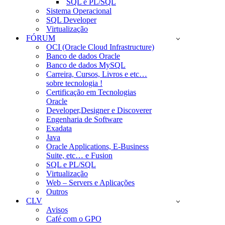
SQL e PL/SQL
Sistema Operacional
SQL Developer
Virtualização
FÓRUM
OCI (Oracle Cloud Infrastructure)
Banco de dados Oracle
Banco de dados MySQL
Carreira, Cursos, Livros e etc…
sobre tecnologia !
Certificação em Tecnologias
Oracle
Developer,Designer e Discoverer
Engenharia de Software
Exadata
Java
Oracle Applications, E-Business
Suite, etc… e Fusion
SQL e PL/SQL
Virtualização
Web – Servers e Aplicações
Outros
CLV
Avisos
Café com o GPO