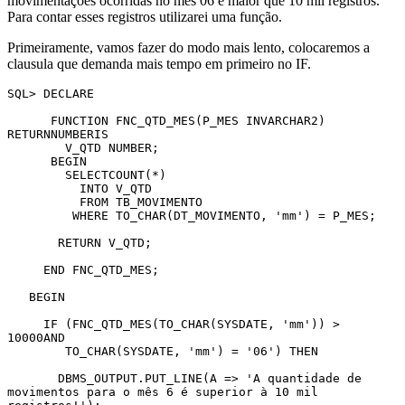
movimentações ocorridas no mês 06 é maior que 10 mil registros.
Para contar esses registros utilizarei uma função.
Primeiramente, vamos fazer do modo mais lento, colocaremos a
clausula que demanda mais tempo em primeiro no IF.
SQL> DECLARE

      FUNCTION FNC_QTD_MES(P_MES INVARCHAR2) 
RETURNNUMBERIS

        V_QTD NUMBER;

      BEGIN

        SELECTCOUNT(*)

          INTO V_QTD

          FROM TB_MOVIMENTO

         WHERE TO_CHAR(DT_MOVIMENTO, 'mm') = P_MES;

       RETURN V_QTD;

     END FNC_QTD_MES;

   BEGIN

     IF (FNC_QTD_MES(TO_CHAR(SYSDATE, 'mm')) > 
10000AND

        TO_CHAR(SYSDATE, 'mm') = '06') THEN

       DBMS_OUTPUT.PUT_LINE(A => 'A quantidade de 
movimentos para o mês 6 é superior à 10 mil 