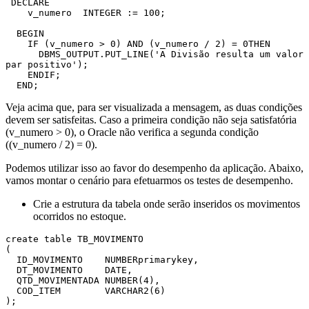
 DECLARE

    v_numero  INTEGER := 100;

  BEGIN

    IF (v_numero > 0) AND (v_numero / 2) = 0THEN

      DBMS_OUTPUT.PUT_LINE('A Divisão resulta um valor 
par positivo');

    ENDIF;

  END;
Veja acima que, para ser visualizada a mensagem, as duas condições
devem ser satisfeitas. Caso a primeira condição não seja satisfatória
(v_numero > 0), o Oracle não verifica a segunda condição
((v_numero / 2) = 0).
Podemos utilizar isso ao favor do desempenho da aplicação. Abaixo,
vamos montar o cenário para efetuarmos os testes de desempenho.
Crie a estrutura da tabela onde serão inseridos os movimentos
ocorridos no estoque.
create table TB_MOVIMENTO

(

  ID_MOVIMENTO    NUMBERprimarykey,

  DT_MOVIMENTO    DATE,

  QTD_MOVIMENTADA NUMBER(4),

  COD_ITEM        VARCHAR2(6)

);