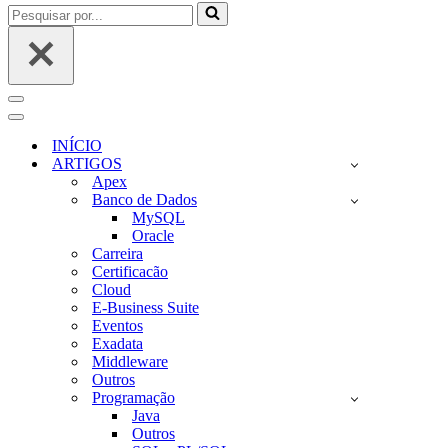
Pesquisar
por...
Menu
de
Menu
navegação
de
INÍCIO
navegação
ARTIGOS
Apex
Banco de Dados
MySQL
Oracle
Carreira
Certificacão
Cloud
E-Business Suite
Eventos
Exadata
Middleware
Outros
Programação
Java
Outros