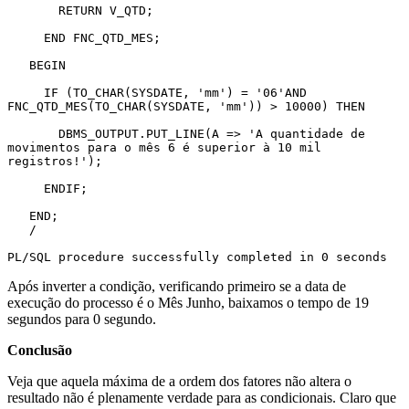
       RETURN V_QTD;

     END FNC_QTD_MES;

   BEGIN

     IF (TO_CHAR(SYSDATE, 'mm') = '06'AND 
FNC_QTD_MES(TO_CHAR(SYSDATE, 'mm')) > 10000) THEN

       DBMS_OUTPUT.PUT_LINE(A => 'A quantidade de 
movimentos para o mês 6 é superior à 10 mil 
registros!');

     ENDIF;

   END;

   /

PL/SQL procedure successfully completed in 0 seconds
Após inverter a condição, verificando primeiro se a data de
execução do processo é o Mês Junho, baixamos o tempo de 19
segundos para 0 segundo.
Conclusão
Veja que aquela máxima de a ordem dos fatores não altera o
resultado não é plenamente verdade para as condicionais. Claro que