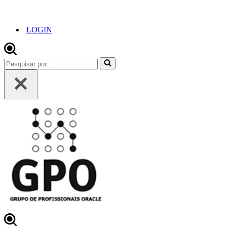
LOGIN
Pesquisar
por...